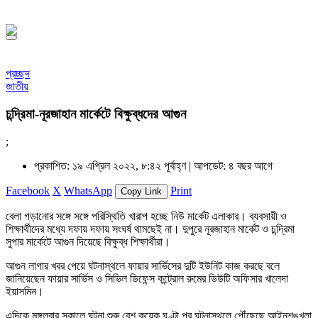
১৪৪৮ হিজরি
প্রচ্ছদ
জাতীয়
চন্দ্রিমা-নূরজাহান মার্কেটে বিক্ষুব্ধদের আগুন
;
প্রকাশিত: ১৯ এপ্রিল ২০২২, ৮:৪২ পূর্বাহ্ণ |
আপডেট: ৪ বছর আগে
Facebook
X
WhatsApp
Print
Copy Link
বেলা গড়ানোর সঙ্গে সঙ্গে পরিস্থিতি খারাপ হচ্ছে নিউ মার্কেট এলাকার। ব্যবসায়ী ও
শিক্ষার্থীদের মধ্যে দফায় দফায় সংঘর্ষ থামছেই না। দুপুরে নূরজাহান মার্কেট ও চন্দ্রিমা
সুপার মার্কেটে আগুন দিয়েছে বিক্ষুব্ধ শিক্ষার্থীরা।
আগুন লাগার খবর পেয়ে ঘটনাস্থলে ফায়ার সার্ভিসের দুটি ইউনিট কাজ করছে বলে
জানিয়েছেন ফায়ার সার্ভিস ও সিভিল ডিফেন্স কন্ট্রোল রুমের ডিউটি অফিসার খালেদা
ইয়াসমিন।
এদিকে মঙ্গলবার সকালে ঘটনা শুরু বেশ কয়েক ঘণ্টা পর ঘটনাস্থলে পৌঁছেছে আইনশৃঙ্খলা