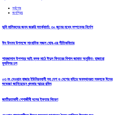
সর্বশেষ
জনপ্রিয়
ভূমি মালিকদের জন্য জরুরি সতর্কবার্তা: ৩০ জুনের মধ্যে সম্পন্নের নির্দেশ
ঈদ উৎসব উপলক্ষে সাংবাদিক সজল ঘোষ-এর গীতিকবিতায়
শাহজালাল উপশহর আই-ব্লক মাঠে ঈদুল ফিতরের বিশাল জামাত অনুষ্ঠিত: হাজারো
মুসল্লির ঢল
০৩ নং দেওয়ান বাজার ইউনিয়নবাসী সহ দেশ ও দেশের বাইরে অবস্থানরত সকলকে ঈদের
শুভেচ্ছা জানিয়েছেন খন্দকার আব্দুর রকিব
জাতীয়তাবাদী পেশাজীবী দলের ইফতার বিতরণ