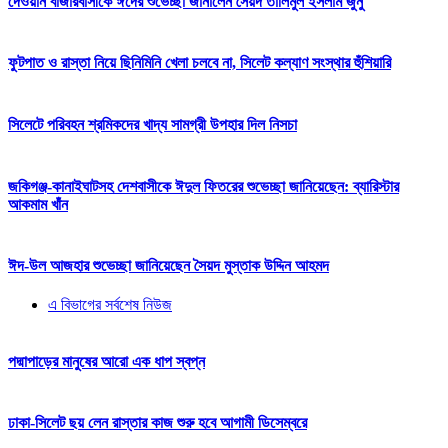
দেওয়ান বাজারবাসীকে ঈদের শুভেচ্ছা জানালেন সৈয়দ তালিমুল ইসলাম জুনু
ফুটপাত ও রাস্তা নিয়ে ছিনিমিনি খেলা চলবে না, সিলেট কল্যাণ সংস্থার হুঁশিয়ারি
সিলেটে পরিবহন শ্রমিকদের খাদ্য সামগ্রী উপহার দিল নিসচা
জকিগঞ্জ-কানাইঘাটসহ দেশবাসীকে ঈদুল ফিতরের শুভেচ্ছা জানিয়েছেন: ব্যারিস্টার
আকমাম খাঁন
ঈদ-উল আজহার শুভেচ্ছা জানিয়েছেন সৈয়দ মুস্তাক উদ্দিন আহমদ
এ বিভাগের সর্বশেষ নিউজ
পদ্মাপাড়ের মানুষের আরো এক ধাপ স্বপ্ন
ঢাকা-সিলেট ছয় লেন রাস্তার কাজ শুরু হবে আগামী ডিসেম্বরে