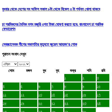
বুধবার থেকে দেশের সব অফিস সকাল ৮টা থেকে বিকেল ৩ টা পর্যন্ত খোলা থাকবে
চা শ্রমিকদের দৈনিক নগদ মজুরি ৩শত টাকা ঘোষণা করতে হবে: বাংলাদেশ চা শ্রমিক
ফেডারেশন
স্বেচ্ছাসেবক লীগের সভাপতির মৃত্যুতে জুয়েল আহমদ’র শোক
পুরাতন সংবাদ দেখুন
সোম
মঙ্গল
বুধ
বৃহ
শুক্র
শনি
রবি
১
২
৩
৪
৫
৬
৭
৮
৯
১০
১১
১২
১৩
১৪
১৫
১৬
১৭
১৮
১৯
২০
২১
২২
২৩
২৪
২৫
২৬
২৭
২৮
২৯
৩০