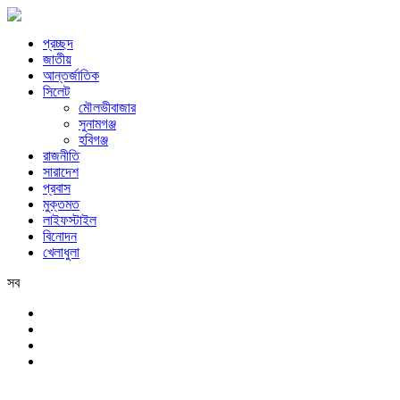
প্রচ্ছদ
জাতীয়
আন্তর্জাতিক
সিলেট
মৌলভীবাজার
সুনামগঞ্জ
হবিগঞ্জ
রাজনীতি
সারাদেশ
প্রবাস
মুক্তমত
লাইফস্টাইল
বিনোদন
খেলাধুলা
সব
সিলেট
শনিবার, ৮ই আগস্ট, ২০২৬ খ্রিস্টাব্দ, ২৪শে শ্রাবণ, ১৪৩৩ বঙ্গাব্দ, ২৫শে সফর,