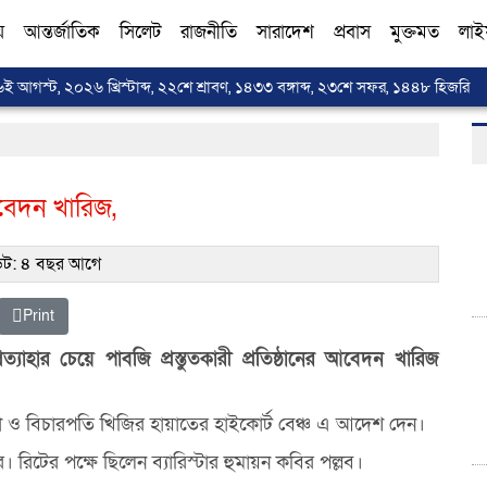
য়
আন্তর্জাতিক
সিলেট
রাজনীতি
সারাদেশ
প্রবাস
মুক্তমত
লাই
৬ই আগস্ট, ২০২৬ খ্রিস্টাব্দ, ২২শে শ্রাবণ, ১৪৩৩ বঙ্গাব্দ, ২৩শে সফর, ১৪৪৮ হিজরি
বেদন খারিজ,
ট: ৪ বছর আগে
Print
ত্যাহার চেয়ে পাবজি প্রস্তুতকারী প্রতিষ্ঠানের আবেদন খারিজ
য়া ও বিচারপতি খিজির হায়াতের হাইকোর্ট বেঞ্চ এ আদেশ দেন।
। রিটের পক্ষে ছিলেন ব্যারিস্টার হুমায়ন কবির পল্লব।