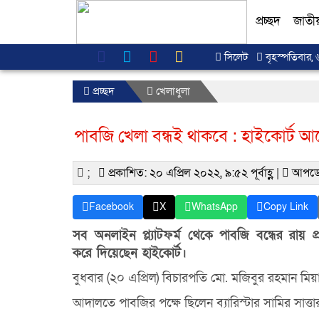
প্রচ্ছদ
জাতী
সিলেট
বৃহস্পতিবার, 
প্রচ্ছদ
খেলাধুলা
পাবজি খেলা বন্ধই থাকবে : হাইকোর্ট আ
;
প্রকাশিত: ২০ এপ্রিল ২০২২, ৯:৫২ পূর্বাহ্ণ |
আপডে
Facebook
X
WhatsApp
Copy Link
সব অনলাইন প্ল্যাটফর্ম থেকে পাবজি বন্ধের রায় প্র
করে দিয়েছেন হাইকোর্ট।
বুধবার (২০ এপ্রিল) বিচারপতি মো. মজিবুর রহমান মি
আদালতে পাবজির পক্ষে ছিলেন ব্যারিস্টার সামির সাত্তার