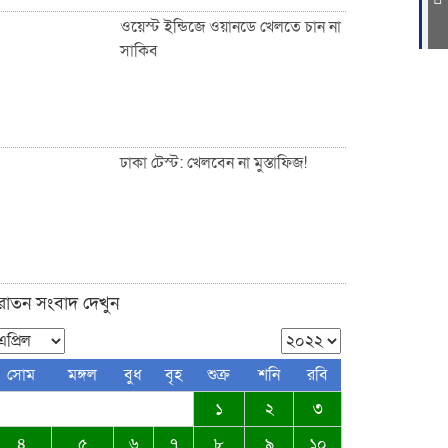
ওয়েস্ট ইন্ডিজে ওয়ানডে খেলতে চান না
সাকিব
ফুটপাত ও রাস্তা নিয়ে ছিনিমিনি খেলা
চলবে না, সিলেট কল্যাণ সংস্থার
হুঁশিয়ারি
ঢাকা টেস্ট: খেলবেন না মুস্তাফিজ!
সিলেটে পরিবহন শ্রমিকদের খাদ্য
সামগ্রী উপহার দিল নিসচা
ুরাতন সংবাদ দেখুন
জকিগঞ্জ-কানাইঘাটসহ দেশবাসীকে
সোম
মঙ্গল
বুধ
বৃহ
শুক্র
শনি
রবি
ঈদুল ফিতরের শুভেচ্ছা জানিয়েছেন:
১
২
৩
ব্যারিস্টার আকমাম খাঁন
৪
৫
৬
৭
৮
৯
১০