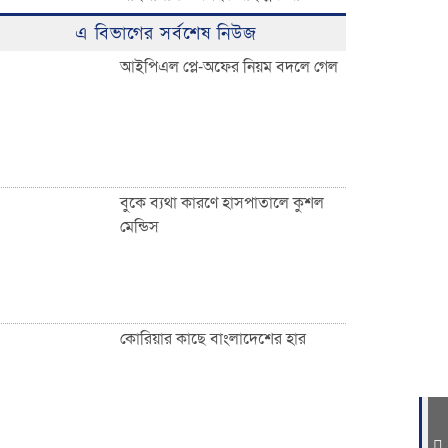
ঈদুল ফিতরের বিশাল জামাত অনুষ্ঠিত:
এ বিভাগের সর্বশেষ নিউজ
হাজারো মুসল্লির ঢল
আইপিএল প্লে-অফের নিয়ম বদলে গেল
০৩ নং দেওয়ান বাজার ইউনিয়নবাসী
সহ দেশ ও দেশের বাইরে অবস্থানরত
সকলকে ঈদের শুভেচ্ছা জানিয়েছেন
খন্দকার আব্দুর রকিব
বুকে ব্যথা কারণে হাসপাতালে কুশল
মেন্ডিস
জাতীয়তাবাদী পেশাজীবী দলের
ইফতার বিতরণ
কোরিয়ার কাছে বাংলাদেশের হার
দেওয়ান বাজারবাসীকে ঈদের শুভেচ্ছা
জানালেন সৈয়দ তালিমুল ইসলাম জুনু