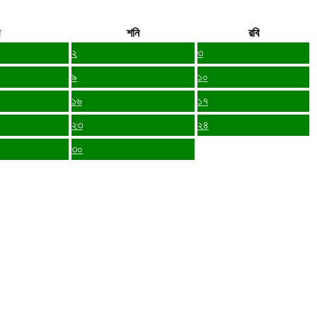
শনি
রবি
২
৩
৯
১০
১৬
১৭
২৩
২৪
৩০