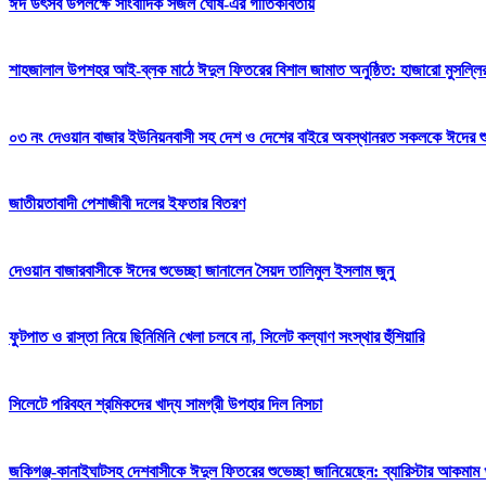
ঈদ উৎসব উপলক্ষে সাংবাদিক সজল ঘোষ-এর গীতিকবিতায়
শাহজালাল উপশহর আই-ব্লক মাঠে ঈদুল ফিতরের বিশাল জামাত অনুষ্ঠিত: হাজারো মুসল্লি
০৩ নং দেওয়ান বাজার ইউনিয়নবাসী সহ দেশ ও দেশের বাইরে অবস্থানরত সকলকে ঈদের শুভেচ
জাতীয়তাবাদী পেশাজীবী দলের ইফতার বিতরণ
দেওয়ান বাজারবাসীকে ঈদের শুভেচ্ছা জানালেন সৈয়দ তালিমুল ইসলাম জুনু
ফুটপাত ও রাস্তা নিয়ে ছিনিমিনি খেলা চলবে না, সিলেট কল্যাণ সংস্থার হুঁশিয়ারি
সিলেটে পরিবহন শ্রমিকদের খাদ্য সামগ্রী উপহার দিল নিসচা
জকিগঞ্জ-কানাইঘাটসহ দেশবাসীকে ঈদুল ফিতরের শুভেচ্ছা জানিয়েছেন: ব্যারিস্টার আকমাম খ