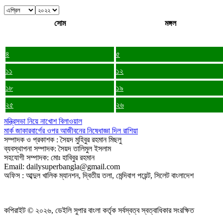
সোম
মঙ্গল
৪
৫
১১
১২
১৮
১৯
২৫
২৬
মন্ত্রিসভা নিয়ে নাখোশ বিলাওয়াল
মার্ক জাকারবার্গের ওপর আজীবনের নিষেধাজ্ঞা দিল রাশিয়া
সম্পাদক ও প্রকাশক : সৈয়দ মুহিবুর রহমান মিছলু
ব্যবস্থাপনা সম্পাদক: সৈয়দ তালিমুল ইসলাম
সহযোগী সম্পাদক: মোঃ হাবিবুর রহমান
Email: dailysuperbangla@gmail.com
অফিস : আব্দুল খালিক ম্যানশন, দ্বিতীয় তলা, মেন্দিবাগ পয়েন্ট, সিলেট বাংলাদেশ
কপিরাইট © ২০২৬, ডেইলি সুপার বাংলা কর্তৃক সর্বস্বত্ব স্বত্বাধিকার সংরক্ষিত