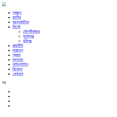
প্রচ্ছদ
জাতীয়
আন্তর্জাতিক
সিলেট
মৌলভীবাজার
সুনামগঞ্জ
হবিগঞ্জ
রাজনীতি
সারাদেশ
প্রবাস
মুক্তমত
লাইফস্টাইল
বিনোদন
খেলাধুলা
সব
সিলেট
শনিবার, ৮ই আগস্ট, ২০২৬ খ্রিস্টাব্দ, ২৪শে শ্রাবণ, ১৪৩৩ বঙ্গাব্দ, ২৫শে সফর, 