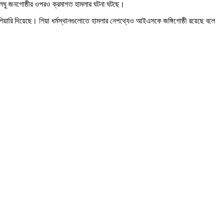
যালঘু জনগোষ্ঠীর ওপরও ক্রমাগত হামলার ঘটনা ঘটছে।
য়ারি দিয়েছে। শিয়া ধর্মস্থানগুলোতে হামলার নেপথ্যেও আইএসকে জঙ্গিগোষ্ঠী রয়েছে বলে