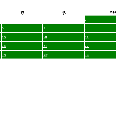
বুধ
বৃহ
শুক্র
১
৬
৭
৮
১৩
১৪
১৫
২০
২১
২২
২৭
২৮
২৯