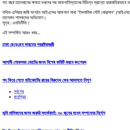
গত বছর তালেবানের ক্ষমতা দখলের পর আফগানিস্তানের বিভিন্ন প্রান্তে ধারাবাহিকভাবে 
পশ্চিম এশিয়ার জঙ্গি সংগঠন আইএসের আফগান শাখা ‘ইসলামিক স্টেট খোরাসান’ (আইএসকে) 
তালেবান শাসকদের অভিযোগ।
সূত্র : এনডিটিভি।
এই সম্পর্কিত আরও খবর...
ঢাকা ছে‌ড়ে‌ছেন ভারতের পররাষ্ট্রমন্ত্রী
আগামী লোকসভা ভোটের জন্য বিশেষ কমিটি করবে কংগ্রেস
পদ ফিরে পেতে হাইকোর্টের রায়ের বিরুদ্ধে ফের আদালতে নিপুণ
সর্বশেষ
জনপ্রিয়
ভূমি মালিকদের জন্য জরুরি সতর্কবার্তা: ৩০ জুনের মধ্যে সম্পন্নের নির্দেশ