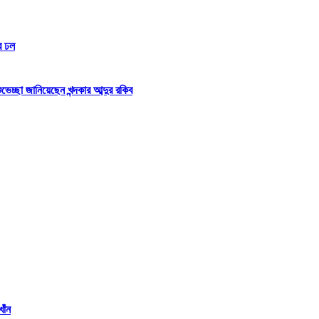
র ঢল
্ছা জানিয়েছেন খন্দকার আব্দুর রকিব
াঁন