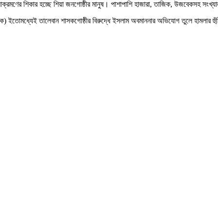
আক্রমণের শিকার হচ্ছে শিয়া জনগোষ্ঠীর মানুষ। পাশাপাশি হাজারা, তাজিক, উজবেকসহ সংখ্
ইতোমধ্যেই তালেবান শাসকগোষ্ঠীর বিরুদ্ধে ইসলাম অবমাননার অভিযোগ তুলে হামলার হুঁশি