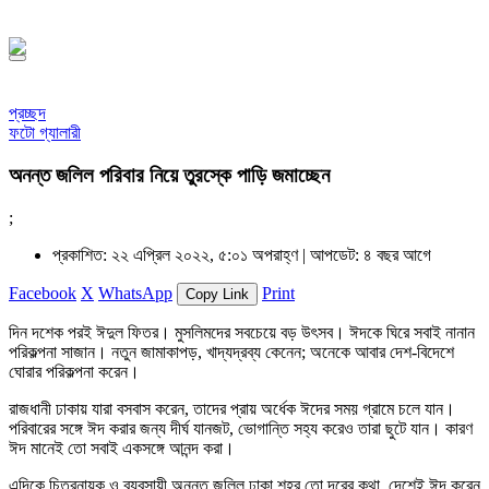
১৪৪৮ হিজরি
প্রচ্ছদ
ফটো গ্যালারী
অনন্ত জলিল পরিবার নিয়ে তুরস্কে পাড়ি জমাচ্ছেন
;
প্রকাশিত: ২২ এপ্রিল ২০২২, ৫:০১ অপরাহ্ণ |
আপডেট: ৪ বছর আগে
Facebook
X
WhatsApp
Print
Copy Link
দিন দশেক পরই ঈদুল ফিতর। মুসলিমদের সবচেয়ে বড় উৎসব। ঈদকে ঘিরে সবাই নানান
পরিকল্পনা সাজান। নতুন জামাকাপড়, খাদ্যদ্রব্য কেনেন; অনেকে আবার দেশ-বিদেশে
ঘোরার পরিকল্পনা করেন।
রাজধানী ঢাকায় যারা বসবাস করেন, তাদের প্রায় অর্ধেক ঈদের সময় গ্রামে চলে যান।
পরিবারের সঙ্গে ঈদ করার জন্য দীর্ঘ যানজট, ভোগান্তি সহ্য করেও তারা ছুটে যান। কারণ
ঈদ মানেই তো সবাই একসঙ্গে আনন্দ করা।
এদিকে চিত্রনায়ক ও ব্যবসায়ী অনন্ত জলিল ঢাকা শহর তো দূরের কথা, দেশেই ঈদ করেন