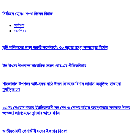
নির্বাচনে হেরেও শপথ নিলেন রিয়াজ
সর্বশেষ
জনপ্রিয়
ভূমি মালিকদের জন্য জরুরি সতর্কবার্তা: ৩০ জুনের মধ্যে সম্পন্নের নির্দেশ
ঈদ উৎসব উপলক্ষে সাংবাদিক সজল ঘোষ-এর গীতিকবিতায়
শাহজালাল উপশহর আই-ব্লক মাঠে ঈদুল ফিতরের বিশাল জামাত অনুষ্ঠিত: হাজারো
মুসল্লির ঢল
০৩ নং দেওয়ান বাজার ইউনিয়নবাসী সহ দেশ ও দেশের বাইরে অবস্থানরত সকলকে ঈদের
শুভেচ্ছা জানিয়েছেন খন্দকার আব্দুর রকিব
জাতীয়তাবাদী পেশাজীবী দলের ইফতার বিতরণ