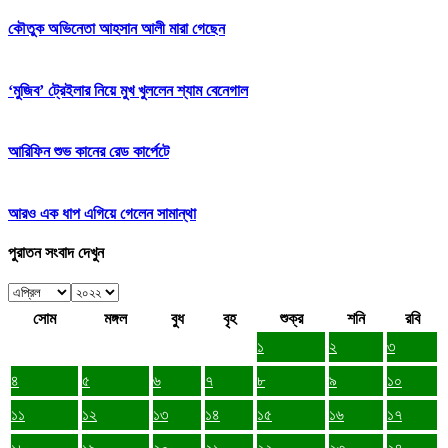
কৌতুক অভিনেতা আহসান আলী মারা গেছেন
‘মুজিব’ ট্রেইলার নিয়ে মুখ খুললেন শ্যাম বেনেগাল
আরিফিন শুভ কানের রেড কার্পেটে
আরও এক ধাপ এগিয়ে গেলেন সামান্থা
পুরাতন সংবাদ দেখুন
সোম
মঙ্গল
বুধ
বৃহ
শুক্র
শনি
রবি
১
২
৩
৪
৫
৬
৭
৮
৯
১০
১১
১২
১৩
১৪
১৫
১৬
১৭