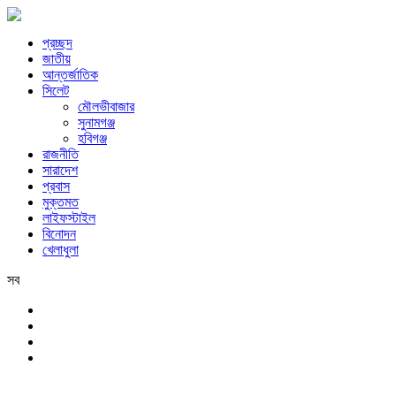
প্রচ্ছদ
জাতীয়
আন্তর্জাতিক
সিলেট
মৌলভীবাজার
সুনামগঞ্জ
হবিগঞ্জ
রাজনীতি
সারাদেশ
প্রবাস
মুক্তমত
লাইফস্টাইল
বিনোদন
খেলাধুলা
সব
সিলেট
শনিবার, ৮ই আগস্ট, ২০২৬ খ্রিস্টাব্দ, ২৪শে শ্রাবণ, ১৪৩৩ বঙ্গাব্দ, ২৫শে সফর,