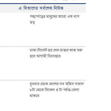
ঈদুল ফিতরের বিশাল জামাত অনুষ্ঠিত:
এ বিভাগের সর্বশেষ নিউজ
হাজারো মুসল্লির ঢল
পদ্মাপাড়ের মানুষের আরো এক ধাপ
স্বপ্ন
০৩ নং দেওয়ান বাজার ইউনিয়নবাসী
সহ দেশ ও দেশের বাইরে অবস্থানরত
সকলকে ঈদের শুভেচ্ছা জানিয়েছেন
খন্দকার আব্দুর রকিব
ঢাকা-সিলেট ছয় লেন রাস্তার কাজ শুরু
হবে আগামী ডিসেম্বরে
জাতীয়তাবাদী পেশাজীবী দলের
ইফতার বিতরণ
বুধবার থেকে দেশের সব অফিস সকাল
৮টা থেকে বিকেল ৩ টা পর্যন্ত খোলা
থাকবে
দেওয়ান বাজারবাসীকে ঈদের শুভেচ্ছা
জানালেন সৈয়দ তালিমুল ইসলাম জুনু