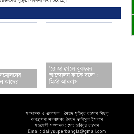
্তিদের সুস্থতা কামনা করা হয়েছে।
‘রোজা গেলে বুঝবেন
সম্মেলনের
আন্দোলন কাকে বলে’ :
েন কাদের
মির্জা আব্বাস
সম্পাদক ও প্রকাশক : সৈয়দ মুহিবুর রহমান মিছলু
ব্যবস্থাপনা সম্পাদক: সৈয়দ তালিমুল ইসলাম
সহযোগী সম্পাদক: মোঃ হাবিবুর রহমান
Email: dailysuperbangla@gmail.com