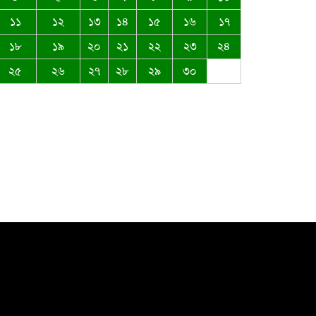
১১
১২
১৩
১৪
১৫
১৬
১৭
ঈদ-উল আজহার শুভেচ্ছা জানিয়েছেন
১৮
১৯
২০
২১
২২
২৩
২৪
সৈয়দ মুস্তাক উদ্দিন আহমদ
২৫
২৬
২৭
২৮
২৯
৩০