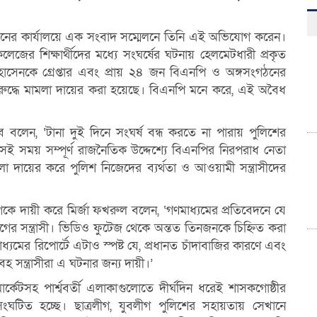
রসনের কার্যালয়ে এক সংবাদ সম্মেলনে তিনি এই অভিযোগ করেন।
েজের শিক্ষার্থীদের মধ্যে সংঘর্ষের ঘটনায় হেলমেটধারী প্রকৃত
ল হোসেনকে গ্রেপ্তার এবং প্রায় ২৪ জন বিএনপি ও অঙ্গসংগঠনের
িরুদ্ধে মামলা দায়ের করা হয়েছে। বিএনপি মনে করে, এই অবৈধ
িব বলেন, ‘টানা দুই দিনে সংঘর্ষ বন্ধ করতে না পারায় পুলিশের
েই সময় সম্পূর্ণ রাজনৈতিক উদ্দেশ্যে বিএনপির নিরপরাধ নেতা
লা দায়ের করে পুলিশ নিজেদের ব্যর্থতা ও আওয়ামী সন্ত্রাসীদের
ীগকে দায়ী করে মির্জা ফখরুল বলেন, ‘গণমাধ্যমের প্রতিবেদনে যে
ীগের সন্ত্রাসী। ভিডিও ফুটেজ থেকে অন্তত তিনজনকে চিহ্নিত করা
ধ্যমের রিপোর্টে এটাও স্পষ্ট যে, প্রধানত চাঁদাবাজির কারণে এবং
বহ সন্ত্রাসীরা এ ঘটনার জন্য দায়ী।’
কেটসহ পার্শ্ববর্তী এলাকাগুলোতে দীর্ঘদিন ধরেই শাসকগোষ্ঠীর
প সংঘটিত হচ্ছে। ছাত্রলীগ, যুবলীগ পুলিশের সহায়তায় সেখানে