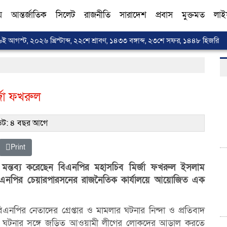
য়
আন্তর্জাতিক
সিলেট
রাজনীতি
সারাদেশ
প্রবাস
মুক্তমত
লাই
৬ই আগস্ট, ২০২৬ খ্রিস্টাব্দ, ২২শে শ্রাবণ, ১৪৩৩ বঙ্গাব্দ, ২৩শে সফর, ১৪৪৮ হিজরি
জা ফখরুল
ট: ৪ বছর আগে
Print
ন্তব্য করেছেন বিএনপির মহাসচিব মির্জা ফখরুল ইসলাম
 বিএনপির চেয়ারপারসনের রাজনৈতিক কার্যালয়ে আয়োজিত এক
য় বিএনপির নেতাদের গ্রেপ্তার ও মামলার ঘটনার নিন্দা ও প্রতিবাদ
 এবং ঘটনার সঙ্গে জড়িত আওয়ামী লীগের লোকদের আড়াল করতে