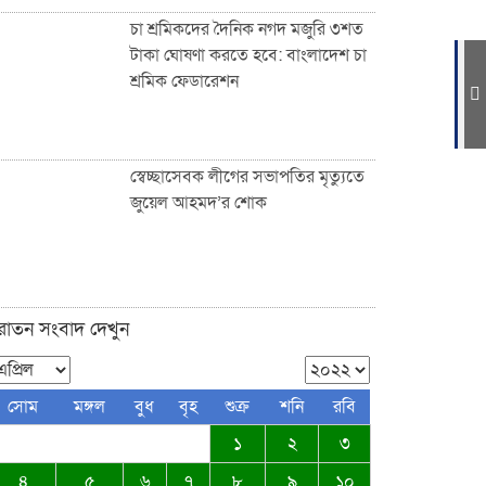
চা শ্রমিকদের দৈনিক নগদ মজুরি ৩শত
টাকা ঘোষণা করতে হবে: বাংলাদেশ চা
শ্রমিক ফেডারেশন
ফুটপাত ও রাস্তা নিয়ে ছিনিমিনি খেলা
চলবে না, সিলেট কল্যাণ সংস্থার
হুঁশিয়ারি
স্বেচ্ছাসেবক লীগের সভাপতির মৃত্যুতে
জুয়েল আহমদ’র শোক
সিলেটে পরিবহন শ্রমিকদের খাদ্য
সামগ্রী উপহার দিল নিসচা
ুরাতন সংবাদ দেখুন
জকিগঞ্জ-কানাইঘাটসহ দেশবাসীকে
সোম
মঙ্গল
বুধ
বৃহ
শুক্র
শনি
রবি
ঈদুল ফিতরের শুভেচ্ছা জানিয়েছেন:
১
২
৩
ব্যারিস্টার আকমাম খাঁন
৪
৫
৬
৭
৮
৯
১০