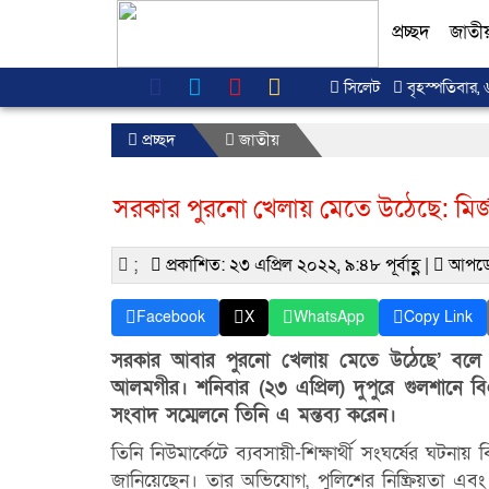
প্রচ্ছদ
জাতী
সিলেট
বৃহস্পতিবার, 
প্রচ্ছদ
জাতীয়
সরকার পুরনো খেলায় মেতে উঠেছে: মির্
;
প্রকাশিত: ২৩ এপ্রিল ২০২২, ৯:৪৮ পূর্বাহ্ণ |
আপডে
Facebook
X
WhatsApp
Copy Link
সরকার আবার পুরনো খেলায় মেতে উঠেছে’ বলে ম
আলমগীর। শনিবার (২৩ এপ্রিল) দুপুরে গুলশানে
সংবাদ সম্মেলনে তিনি এ মন্তব্য করেন।
তিনি নিউমার্কেটে ব্যবসায়ী-শিক্ষার্থী সংঘর্ষের ঘটনা
জানিয়েছেন। তার অভিযোগ, পুলিশের নিষ্ক্রিয়তা