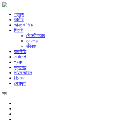
প্রচ্ছদ
জাতীয়
আন্তর্জাতিক
সিলেট
মৌলভীবাজার
সুনামগঞ্জ
হবিগঞ্জ
রাজনীতি
সারাদেশ
প্রবাস
মুক্তমত
লাইফস্টাইল
বিনোদন
খেলাধুলা
সব
সিলেট
রবিবার, ৯ই আগস্ট, ২০২৬ খ্রিস্টাব্দ, ২৫শে শ্রাবণ, ১৪৩৩ বঙ্গাব্দ, ২৬শে সফর,