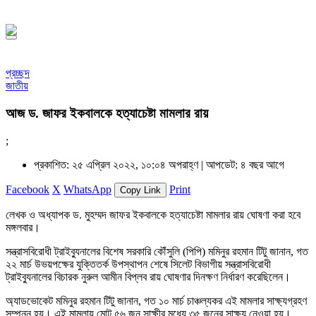
১৪৪৮ হিজরি
প্রচ্ছদ
জাতীয়
আজ ড. জাফর ইকবালকে হত্যাচেষ্টা মামলার রায়
;
প্রকাশিত: ২৫ এপ্রিল ২০২২, ১০:০৪ অপরাহ্ণ |
আপডেট: ৪ বছর আগে
Facebook
X
WhatsApp
Print
Copy Link
লেখক ও অধ্যাপক ড. মুহম্মদ জাফর ইকবালকে হত্যাচেষ্টা মামলার রায় ঘোষণা করা হবে
মঙ্গলবার।
সন্ত্রাসবিরোধী ট্রাইব্যুনালের বিশেষ সরকারি কৌঁসুলি (পিপি) মমিনুর রহমান টিটু জানান, গত
২২ মার্চ উভয়পক্ষের যুক্তিতর্ক উপস্থাপন শেষে সিলেট বিভাগীয় সন্ত্রাসবিরোধী
ট্রাইব্যুনালের বিচারক নুরুল আমীন বিপ্লব রায় ঘোষণার দিনক্ষণ নির্ধারণ করেছিলেন।
অ্যাডভোকেট মমিনুর রহমান টিটু জানান, গত ১০ মার্চ চাঞ্চল্যকর এই মামলার সাক্ষ্যগ্রহণ
সম্পন্ন হয়। এই মামলায় মোট ৫৬ জন সাক্ষীর মধ্যে ৩৫ জনের সাক্ষ্য নেওয়া হয়।