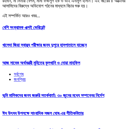
রহমান, মা মিনারা বেগম, মামা ফজলুল হক ও ভাই এনামুল হাসান। এই বছরের ৪ অক্টোবর
আসামিদের বিরুদ্ধে অভিযোগ গঠনের মাধ্যমে বিচার শুরু হয়।
এই সম্পর্কিত আরও খবর...
বেশি সংক্রামক এক্সই ভেরিয়েন্ট
খালেদা জিয়া স্বাস্থ্য পরীক্ষার জন্য দুপুরে হাসপাতালে যাচ্ছেন
আজ সাবেক অর্থমন্ত্রী মুহিতের কুলখানি ও দোয়া মাহফিল
সর্বশেষ
জনপ্রিয়
ভূমি মালিকদের জন্য জরুরি সতর্কবার্তা: ৩০ জুনের মধ্যে সম্পন্নের নির্দেশ
ঈদ উৎসব উপলক্ষে সাংবাদিক সজল ঘোষ-এর গীতিকবিতায়