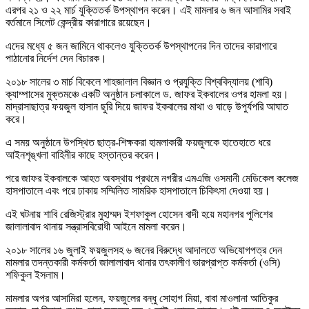
এরপর ২১ ও ২২ মার্চ যুক্তিতর্ক উপস্থাপন করেন। এই মামলার ৬ জন আসামির সবাই
বর্তমানে সিলেট কেন্দ্রীয় কারাগারে রয়েছেন।
এদের মধ্যে ৫ জন জামিনে থাকলেও যুক্তিতর্ক উপস্থাপনের দিন তাদের কারাগারে
পাঠানোর নির্দেশ দেন বিচারক।
২০১৮ সালের ৩ মার্চ বিকেলে শাহজালাল বিজ্ঞান ও প্রযুক্তি বিশ্ববিদ্যালয় (শাবি)
ক্যাম্পাসের মুক্তমঞ্চে একটি অনুষ্ঠান চলাকালে ড. জাফর ইকবালের ওপর হামলা হয়।
মাদ্রাসাছাত্র ফয়জুল হাসান ছুরি দিয়ে জাফর ইকবালের মাথা ও ঘাড়ে উপুর্যপরি আঘাত
করে।
এ সময় অনুষ্ঠানে উপস্থিত ছাত্র-শিক্ষকরা হামলাকারী ফয়জুলকে হাতেহাতে ধরে
আইনশৃঙ্খলা বাহিনীর কাছে হস্তান্তর করেন।
পরে জাফর ইকবালকে আহত অবস্থায় প্রথমে নগরীর এমএজি ওসমানী মেডিকেল কলেজ
হাসপাতালে এবং পরে ঢাকায় সম্মিলিত সামরিক হাসপাতালে চিকিৎসা দেওয়া হয়।
এই ঘটনায় শাবি রেজিস্ট্রার মুহাম্মদ ইশফাকুল হোসেন বাদী হয়ে মহানগর পুলিশের
জালালাবাদ থানায় সন্ত্রাসবিরোধী আইনে মামলা করেন।
২০১৮ সালের ১৬ জুলাই ফয়জুলসহ ৬ জনের বিরুদ্ধে আদালতে অভিযোগপত্র দেন
মামলার তদন্তকারী কর্মকর্তা জালালাবাদ থানার তৎকালীণ ভারপ্রাপ্ত কর্মকর্তা (ওসি)
শফিকুল ইসলাম।
মামলার অপর আসামিরা হলেন, ফয়জুলের বন্ধু সোহাগ মিয়া, বাবা মাওলানা আতিকুর