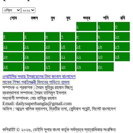
সোম
মঙ্গল
বুধ
বৃহ
শুক্র
শনি
রবি
১
২
৩
৪
৫
৬
৭
৮
৯
১০
১১
১২
১৩
১৪
১৫
১৬
১৭
১৮
১৯
২০
২১
২২
২৩
২৪
২৫
২৬
২৭
২৮
২৯
৩০
ওআইসির সভায় ইসরায়েলের নিন্দা জানাল বাংলাদেশ
সাবেক শিক্ষা প্রতিমন্ত্রী মিলনের গাড়িতে হামলা
সম্পাদক ও প্রকাশক : সৈয়দ মুহিবুর রহমান মিছলু
ব্যবস্থাপনা সম্পাদক: সৈয়দ তালিমুল ইসলাম
সহযোগী সম্পাদক: মোঃ হাবিবুর রহমান
Email: dailysuperbangla@gmail.com
অফিস : আব্দুল খালিক ম্যানশন, দ্বিতীয় তলা, মেন্দিবাগ পয়েন্ট, সিলেট বাংলাদেশ
কপিরাইট © ২০২৬, ডেইলি সুপার বাংলা কর্তৃক সর্বস্বত্ব স্বত্বাধিকার সংরক্ষিত