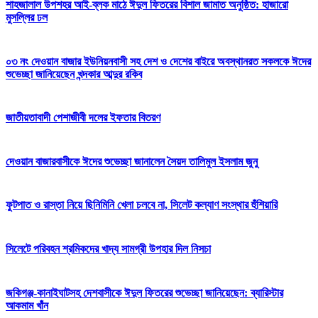
শাহজালাল উপশহর আই-ব্লক মাঠে ঈদুল ফিতরের বিশাল জামাত অনুষ্ঠিত: হাজারো
মুসল্লির ঢল
০৩ নং দেওয়ান বাজার ইউনিয়নবাসী সহ দেশ ও দেশের বাইরে অবস্থানরত সকলকে ঈদের
শুভেচ্ছা জানিয়েছেন খন্দকার আব্দুর রকিব
জাতীয়তাবাদী পেশাজীবী দলের ইফতার বিতরণ
দেওয়ান বাজারবাসীকে ঈদের শুভেচ্ছা জানালেন সৈয়দ তালিমুল ইসলাম জুনু
ফুটপাত ও রাস্তা নিয়ে ছিনিমিনি খেলা চলবে না, সিলেট কল্যাণ সংস্থার হুঁশিয়ারি
সিলেটে পরিবহন শ্রমিকদের খাদ্য সামগ্রী উপহার দিল নিসচা
জকিগঞ্জ-কানাইঘাটসহ দেশবাসীকে ঈদুল ফিতরের শুভেচ্ছা জানিয়েছেন: ব্যারিস্টার
আকমাম খাঁন