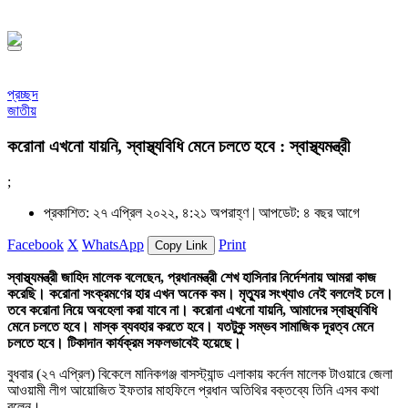
সফর, ১৪৪৮ হিজরি
প্রচ্ছদ
জাতীয়
করোনা এখনো যায়নি, স্বাস্থ্যবিধি মেনে চলতে হবে : স্বাস্থ্যমন্ত্রী
;
প্রকাশিত: ২৭ এপ্রিল ২০২২, ৪:২১ অপরাহ্ণ |
আপডেট: ৪ বছর আগে
Facebook
X
WhatsApp
Print
Copy Link
স্বাস্থ্যমন্ত্রী জাহিদ মালেক বলেছেন, প্রধানমন্ত্রী শেখ হাসিনার নির্দেশনায় আমরা কাজ
করেছি। করোনা সংক্রমণের হার এখন অনেক কম। মৃত্যুর সংখ্যাও নেই বললেই চলে।
তবে করোনা নিয়ে অবহেলা করা যাবে না। করোনা এখনো যায়নি, আমাদের স্বাস্থ্যবিধি
মেনে চলতে হবে। মাস্ক ব্যবহার করতে হবে। যতটুকু সম্ভব সামাজিক দূরত্ব মেনে
চলতে হবে। টিকাদান কার্যক্রম সফলভাবেই হয়েছে।
বুধবার (২৭ এপ্রিল) বিকেলে মানিকগঞ্জ বাসস্ট্যান্ড এলাকায় কর্নেল মালেক টাওয়ারে জেলা
আওয়ামী লীগ আয়োজিত ইফতার মাহফিলে প্রধান অতিথির বক্তব্যে তিনি এসব কথা
বলেন।