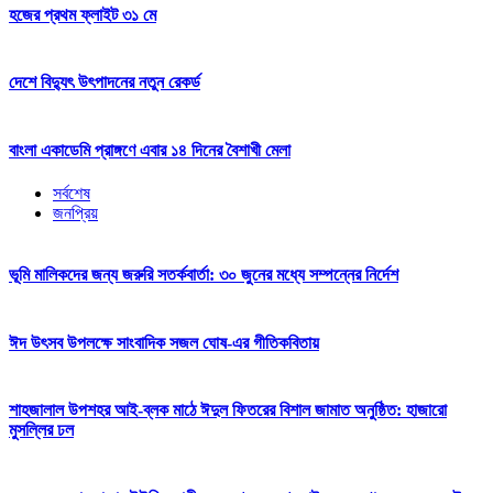
হজের প্রথম ফ্লাইট ৩১ মে
দেশে বিদ্যুৎ উৎপাদনের নতুন রেকর্ড
বাংলা একাডেমি প্রাঙ্গণে এবার ১৪ দিনের বৈশাখী মেলা
সর্বশেষ
জনপ্রিয়
ভূমি মালিকদের জন্য জরুরি সতর্কবার্তা: ৩০ জুনের মধ্যে সম্পন্নের নির্দেশ
ঈদ উৎসব উপলক্ষে সাংবাদিক সজল ঘোষ-এর গীতিকবিতায়
শাহজালাল উপশহর আই-ব্লক মাঠে ঈদুল ফিতরের বিশাল জামাত অনুষ্ঠিত: হাজারো
মুসল্লির ঢল