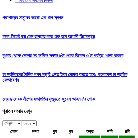
এ বিভাগের সর্বশেষ নিউজ
পদ্মাপাড়ের মানুষের আরো এক ধাপ স্বপ্ন
ঢাকা-সিলেট ছয় লেন রাস্তার কাজ শুরু হবে আগামী ডিসেম্বরে
বুধবার থেকে দেশের সব অফিস সকাল ৮টা থেকে বিকেল ৩ টা পর্যন্ত খোলা থাকবে
চা শ্রমিকদের দৈনিক নগদ মজুরি ৩শত টাকা ঘোষণা করতে হবে: বাংলাদেশ চা শ্রমিক
ফেডারেশন
স্বেচ্ছাসেবক লীগের সভাপতির মৃত্যুতে জুয়েল আহমদ’র শোক
পুরাতন সংবাদ দেখুন
সোম
মঙ্গল
বুধ
বৃহ
শুক্র
শনি
রবি