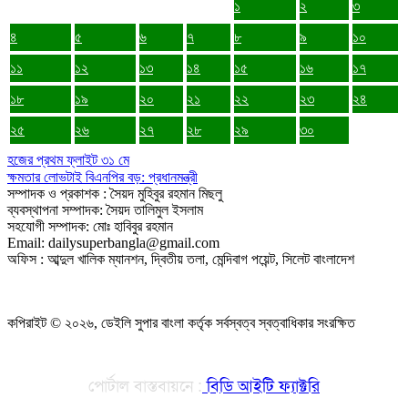
১
২
৩
৪
৫
৬
৭
৮
৯
১০
১১
১২
১৩
১৪
১৫
১৬
১৭
১৮
১৯
২০
২১
২২
২৩
২৪
২৫
২৬
২৭
২৮
২৯
৩০
হজের প্রথম ফ্লাইট ৩১ মে
ক্ষমতার লোভটাই বিএনপির বড়: প্রধানমন্ত্রী
সম্পাদক ও প্রকাশক : সৈয়দ মুহিবুর রহমান মিছলু
ব্যবস্থাপনা সম্পাদক: সৈয়দ তালিমুল ইসলাম
সহযোগী সম্পাদক: মোঃ হাবিবুর রহমান
Email: dailysuperbangla@gmail.com
অফিস : আব্দুল খালিক ম্যানশন, দ্বিতীয় তলা, মেন্দিবাগ পয়েন্ট, সিলেট বাংলাদেশ
কপিরাইট © ২০২৬, ডেইলি সুপার বাংলা কর্তৃক সর্বস্বত্ব স্বত্বাধিকার সংরক্ষিত
পোর্টাল বাস্তবায়নে :
বিডি আইটি ফ্যাক্টরি