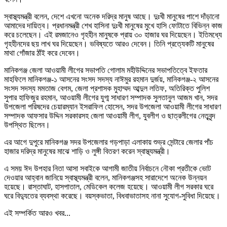
স্বাস্থ্যমন্ত্রী বলেন, দেশে এখনো অনেক দরিদ্র মানুষ আছে। দুঃখী মানুষের পাশে দাঁড়ানো
আমাদের দায়িত্ব। প্রধানমন্ত্রী শেখ হাসিনা দুঃখী মানুষের মুখে হাসি ফোটাতে বিভিন্ন কাজ
করে চলেছেন। এই রমজানেও গৃহহীন মানুষকে প্রায় ৩০ হাজার ঘর দিয়েছেন। ইতিমধ্যে
গৃহহীনদের ছয় লাখ ঘর দিয়েছেন। ভবিষ্যতে আরও দেবেন। তিনি প্রত্যেকটি মানুষের
মাথা গোঁজার ঠাঁই করে দেবেন।
মানিকগঞ্জ জেলা আওয়ামী লীগের সভাপতি গোলাম মহীউদ্দিনের সভাপতিত্বে ইফতার
মাহফিলে মানিকগঞ্জ-১ আসনের সংসদ সদস্য নাঈমুর রহমান দুর্জয়, মানিকগঞ্জ-২ আসনের
সংসদ সদস্য মমতাজ বেগম, জেলা প্রশাসক মুহাম্মদ আব্দুল লতিফ, অতিরিক্ত পুলিশ
সুপার হাফিজুর রহমান, আওয়ামী লীগের যুগ্ম সাধারণ সম্পাদক সুলতানুল আজম খান, সদর
উপজেলা পরিষদের চেয়ারম্যান ইসরাফিল হোসেন, সদর উপজেলা আওয়ামী লীগের সাধারণ
সম্পাদক আফসার উদ্দিন সরকারসহ জেলা আওয়ামী লীগ, যুবলীগ ও ছাত্রলীগের নেতৃবৃন্দ
উপস্থিত ছিলেন।
এর আগে দুপুরে মানিকগঞ্জ সদর উপজেলার গড়পাড়া এলাকায় শুভ্র সেন্টারে জেলার পাঁচ
হাজার দরিদ্র মানুষের মাঝে শাড়ি ও লুঙ্গী বিতরণ করেন স্বাস্থ্যমন্ত্রী।
এ সময় ঈদ উপহার নিতা আসা সবাইকে আগামী জাতীয় নির্বাচনে নৌকা প্রতীকে ভোট
দেওয়ার আহ্বান জানিয়ে স্বাস্থ্যমন্ত্রী বলেন, মানিকগঞ্জসহ সারাদেশে অনেক উন্নয়ন
হয়েছে। রাস্তাঘাট, হাসপাতাল, মেডিকেল কলেজ হয়েছে। আওয়ামী লীগ সরকার ঘরে
ঘরে বিদ্যুতের ব্যবস্থা করেছে। বয়স্কভাতা, বিধবাভাতাসহ নানা সুযোগ-সুবিধা দিয়েছে।
এই সম্পর্কিত আরও খবর...