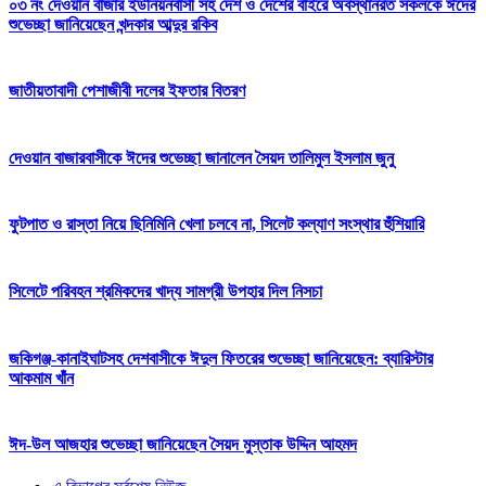
০৩ নং দেওয়ান বাজার ইউনিয়নবাসী সহ দেশ ও দেশের বাইরে অবস্থানরত সকলকে ঈদের
শুভেচ্ছা জানিয়েছেন খন্দকার আব্দুর রকিব
জাতীয়তাবাদী পেশাজীবী দলের ইফতার বিতরণ
দেওয়ান বাজারবাসীকে ঈদের শুভেচ্ছা জানালেন সৈয়দ তালিমুল ইসলাম জুনু
ফুটপাত ও রাস্তা নিয়ে ছিনিমিনি খেলা চলবে না, সিলেট কল্যাণ সংস্থার হুঁশিয়ারি
সিলেটে পরিবহন শ্রমিকদের খাদ্য সামগ্রী উপহার দিল নিসচা
জকিগঞ্জ-কানাইঘাটসহ দেশবাসীকে ঈদুল ফিতরের শুভেচ্ছা জানিয়েছেন: ব্যারিস্টার
আকমাম খাঁন
ঈদ-উল আজহার শুভেচ্ছা জানিয়েছেন সৈয়দ মুস্তাক উদ্দিন আহমদ