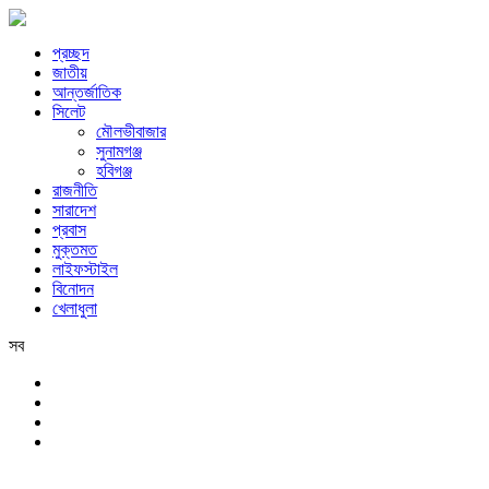
প্রচ্ছদ
জাতীয়
আন্তর্জাতিক
সিলেট
মৌলভীবাজার
সুনামগঞ্জ
হবিগঞ্জ
রাজনীতি
সারাদেশ
প্রবাস
মুক্তমত
লাইফস্টাইল
বিনোদন
খেলাধুলা
সব
সিলেট
সোমবার, ১০ই আগস্ট, ২০২৬ খ্রিস্টাব্দ, ২৬শে শ্রাবণ, ১৪৩৩ বঙ্গাব্দ, ২৭শে