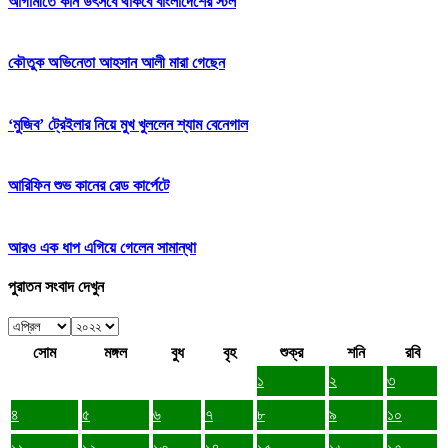
আগামীতে কান উৎসবে থাকবে বাংলাদেশের স্টল
কৌতুক অভিনেতা আহসান আলী মারা গেছেন
‘মুজিব’ ট্রেইলার নিয়ে মুখ খুললেন শ্যাম বেনেগাল
আরিফিন শুভ কানের রেড কার্পেটে
আরও এক ধাপ এগিয়ে গেলেন সামান্থা
পুরাতন সংবাদ দেখুন
সোম
মঙ্গল
বুধ
বৃহ
শুক্র
শনি
রবি
১
২
৩
৪
৫
৬
৭
৮
৯
১০