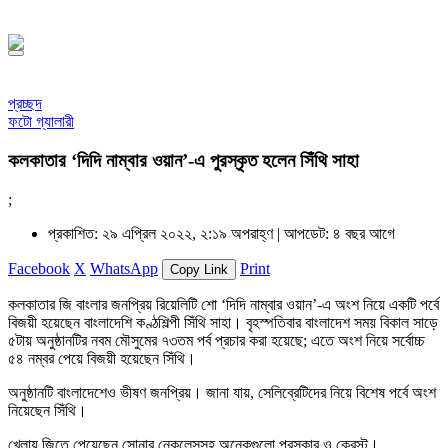
১৪৪৮ হিজরি
প্রচ্ছদ
ফটো গ্যালারী
কলকাতার ‘দিদি নাম্বার ওয়ান’-এ পুরস্কৃত হলেন সিঁথি সাহা
;
প্রকাশিত: ২৯ এপ্রিল ২০২২, ২:১৯ অপরাহ্ণ |
আপডেট: ৪ বছর আগে
Facebook
X
WhatsApp
Print
Copy Link
কলকাতার জি বাংলার জনপ্রিয় রিয়েলিটি শো ‘দিদি নাম্বার ওয়ান’-এ অংশ নিয়ে একটি পর্বে
বিজয়ী হয়েছেন বাংলাদেশি কণ্ঠশিল্পী সিঁথি সাহা। বৃহস্পতিবার বাংলাদেশ সময় বিকাল সাড়ে
৫টায় অনুষ্ঠানটির নবম মৌসুমের ৭৩তম পর্ব প্রচার করা হয়েছে; এতে অংশ নিয়ে সর্বোচ্চ
৫৪ নম্বর পেয়ে বিজয়ী হয়েছেন সিঁথি।
অনুষ্ঠানটি বাংলাদেশেও ভীষণ জনপ্রিয়। জানা যায়, সেলিব্রেটিদের নিয়ে বিশেষ পর্বে অংশ
নিয়েছেন সিঁথি।
খেলায় জিতে পেয়েছেন সোনার নেকলেসসহ অনেকগুলো পুরস্কার ও ক্রেস্ট।