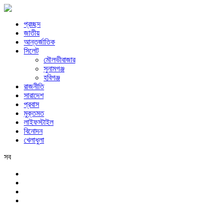
প্রচ্ছদ
জাতীয়
আন্তর্জাতিক
সিলেট
মৌলভীবাজার
সুনামগঞ্জ
হবিগঞ্জ
রাজনীতি
সারাদেশ
প্রবাস
মুক্তমত
লাইফস্টাইল
বিনোদন
খেলাধুলা
সব
সিলেট
শনিবার, ৮ই আগস্ট, ২০২৬ খ্রিস্টাব্দ, ২৪শে শ্রাবণ, ১৪৩৩ বঙ্গাব্দ, ২৫শে সফর,