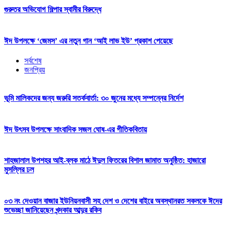
গুরুতর অভিযোগ শিল্পার স্বামীর বিরুদ্ধে
ঈদ উপলক্ষে ‘জেমস’ এর নতুন গান ‘আই লাভ ইউ’ প্রকাশ পেয়েছে
সর্বশেষ
জনপ্রিয়
ভূমি মালিকদের জন্য জরুরি সতর্কবার্তা: ৩০ জুনের মধ্যে সম্পন্নের নির্দেশ
ঈদ উৎসব উপলক্ষে সাংবাদিক সজল ঘোষ-এর গীতিকবিতায়
শাহজালাল উপশহর আই-ব্লক মাঠে ঈদুল ফিতরের বিশাল জামাত অনুষ্ঠিত: হাজারো
মুসল্লির ঢল
০৩ নং দেওয়ান বাজার ইউনিয়নবাসী সহ দেশ ও দেশের বাইরে অবস্থানরত সকলকে ঈদের
শুভেচ্ছা জানিয়েছেন খন্দকার আব্দুর রকিব