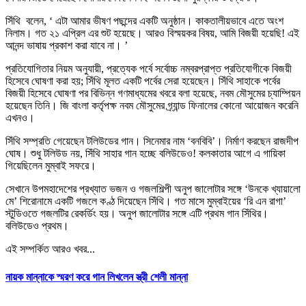
সিঁথি বলেন, ‘ এটা আমার ভীষণ পছন্দের একটি অনুষ্ঠান। কাকতালীয়ভাবে এতে অংশ
নিলাম। গত ২১ এপ্রিল এর শুট হয়েছে। আরও বিস্ময়কর বিষয়, আমি বিজয়ী হয়েছি! এই
আনন্দ ভাষায় প্রকাশ করা যাবে না। ’
প্রতিযোগিতার নিয়ম অনুযায়ী, প্রত্যেক পর্বে সর্বোচ্চ নম্বরপ্রাপ্ত প্রতিযোগীকে বিজয়ী
হিসেবে ঘোষণা করা হয়; সিঁথি মূলত একটি পর্বের সেরা হয়েছেন। সিঁথি সাহাকে পর্বের
বিজয়ী হিসেবে ঘোষণা পর বিভিন্ন গণমাধ্যমের খবরে বলা হয়েছে, নবম মৌসুমের চ্যাম্পিয়ন
হয়েছেন তিনি। জি বাংলা কর্তৃপক্ষ নবম মৌসুমের গ্র্যান্ড ফিনালের কোনো আয়োজন করেনি
এখনও।
সিঁথি সম্প্রতি গেয়েছেন টলিউডের গান। সিনেমার নাম ‘বনবিবি’। নির্মাণ করছেন রাজদীপ
ঘোষ। শুধু টলিউড নয়, সিঁথি সাহার গান হচ্ছে বলিউডেও! কলকাতার আগে এ গায়িকা
গিয়েছিলেন মুম্বাই সফরে।
সেখানে উপমহাদেশের প্রখ্যাত ভজন ও গজলশিল্পী অনুপ জালোটার সঙ্গে ‘উনকে খ্যায়ালো
মে’ শিরোনামে একটি গজলে কণ্ঠ দিয়েছেন সিঁথি। গত মাসে মুম্বাইয়ের ‘রি এন রাগা’
স্টুডিওতে গজলটির রেকর্ডিং হয়। অনুপ জালোটার সঙ্গে এটি প্রথম গান সিঁথির।
বলিউডেও প্রথম।
এই সম্পর্কিত আরও খবর...
নায়ক মান্নাকে স্মরণ করে গান লিখলেন স্ত্রী শেলী মান্না