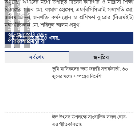
বছরে
রাশিয়া-
অনুষ্ঠানে অন্যদের মধ্যে উপস্থিত ছিলেন কারিগরি ও মাদ্রাসা শিক্ষা
৫০
ইউক্রেন
বিভাগের সচিব মো. কামাল হোসেন, এফবিসিসিআই সভাপতি মো.
কোটি
যুদ্ধের
বে‌শি
জসিম উদ্দিন, জনশক্তি কর্মসংস্থান ও প্রশিক্ষণ ব্যুরোর (বিএমইটি)
ডলার
পরও
বে‌শি
মহাপরিচালক মো. শহিদুল আলম প্রমুখ।
রেমিট্যান্স
রপ্তানি
রে‌মিট্যান্স
আনছে:
আয়ে
পাঠাচ্ছেন
এই সম্পর্কিত আরও খবর...
পরিকল্পনামন্ত্রী
রেকর্ড
প্রবাসীরা
সর্বশেষ
জনপ্রিয়
ভূমি মালিকদের জন্য জরুরি সতর্কবার্তা: ৩০
জুনের মধ্যে সম্পন্নের নির্দেশ
ঈদ উৎসব উপলক্ষে সাংবাদিক সজল ঘোষ-
এর গীতিকবিতায়