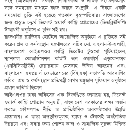
সংস্থা (আইএলও)। সরকার, নিয়োগকর্তা ও শ্রমিক সংগঠনগুলোর
সঙ্গে সমন্বয়ের মাধ্যমে কাজ করবে সংস্থাটি। এ বিষয়ে একটি
সমঝোতা চুক্তি সই হয়েছে গতকাল বৃহস্পতিবার। বাংলাদেশের
জন্য প্রস্তুত চতুর্থ ডিসেন্ট ওয়ার্ক কান্ট্রি প্রোগ্রামের (ডিডব্লিউসিপি)
উদ্বোধনী অনুষ্ঠানে এ চুক্তি সই হয়।
রাজধানীর র‌্যাডিসন হোটেলে আয়োজিত অনুষ্ঠানে এ চুক্তিতে সই
করেন শ্রম ও কর্মসংস্থান মন্ত্রণালয়ের সচিব মো. এহসান-ই-এলাহী,
বাংলাদেশে আইএলওর কান্ট্রি ডিরেক্টর টুওমো পুটিয়াইনেন,
ন্যাশনাল কোঅর্ডিনেশন কমিটি অন ওয়ার্কার্স এডুকেশনের
(এনসিসিডব্লিউই) চেয়ারম্যান মেসবাহ উদ্দিন আহমেদ এবং
বাংলাদেশ এমপ্লয়ার্স ফেডারেশনের (বিইএফ) সভাপতি আরদাশির
কবির। শ্রম ও কর্মসংস্থান প্রতিমন্ত্রী বেগম মন্নুজান সুফিয়ান অনুষ্ঠানে
প্রধান অতিথি ছিলেন।
আইএলওর ঢাকা অফিসের এক বিজ্ঞপ্তিতে জানানো হয়, ডিসেন্ট
ওয়ার্ক কান্ট্রি প্রোগ্রাম অনুযায়ী, বাংলাদেশ সরকারের লক্ষ্য অর্জন
করতে কৌশলগত নীতি ও প্রাতিষ্ঠানিক অবকাঠামোর উন্নতি
প্রয়োজন। এ ছাড়া অন্তর্ভুক্তিমূলক, ন্যায্য ও টেকসই অর্থনৈতিক
উন্নয়নে এবং সবার জন্য শোভন কাজ ও সামাজিক সুরক্ষা নিশ্চিত