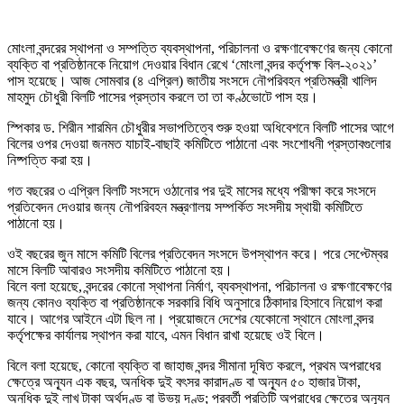
মোংলা বন্দরের স্থাপনা ও সম্পত্তি ব্যবস্থাপনা, পরিচালনা ও রক্ষণাবেক্ষণের জন্য কোনো
ব্যক্তি বা প্রতিষ্ঠানকে নিয়োগ দেওয়ার বিধান রেখে ‘মোংলা বন্দর কর্তৃপক্ষ বিল-২০২১’
পাস হয়েছে। আজ সোমবার (৪ এপ্রিল) জাতীয় সংসদে নৌপরিবহন প্রতিমন্ত্রী খালিদ
মাহমুদ চৌধুরী বিলটি পাসের প্রস্তাব করলে তা তা কণ্ঠভোটে পাস হয়।
স্পিকার ড. শিরীন শারমিন চৌধুরীর সভাপতিত্বে শুরু হওয়া অধিবেশনে বিলটি পাসের আগে
বিলের ওপর দেওয়া জনমত যাচাই-বাছাই কমিটিতে পাঠানো এবং সংশোধনী প্রস্তাবগুলোর
নিষ্পত্তি করা হয়।
গত বছরের ৩ এপ্রিল বিলটি সংসদে ওঠানোর পর দুই মাসের মধ্যে পরীক্ষা করে সংসদে
প্রতিবেদন দেওয়ার জন্য নৌপরিবহন মন্ত্রণালয় সম্পর্কিত সংসদীয় স্থায়ী কমিটিতে
পাঠানো হয়।
ওই বছরের জুন মাসে কমিটি বিলের প্রতিবেদন সংসদে উপস্থাপন করে। পরে সেপ্টেম্বর
মাসে বিলটি আবারও সংসদীয় কমিটিতে পাঠানো হয়।
বিলে বলা হয়েছে, বন্দরের কোনো স্থাপনা নির্মাণ, ব্যবস্থাপনা, পরিচালনা ও রক্ষণাবেক্ষণের
জন্য কোনও ব্যক্তি বা প্রতিষ্ঠানকে সরকারি বিধি অনুসারে ঠিকাদার হিসাবে নিয়োগ করা
যাবে। আগের আইনে এটা ছিল না। প্রয়োজনে দেশের যেকোনো স্থানে মোংলা বন্দর
কর্তৃপক্ষের কার্যালয় স্থাপন করা যাবে, এমন বিধান রাখা হয়েছে ওই বিলে।
বিলে বলা হয়েছে, কোনো ব্যক্তি বা জাহাজ বন্দর সীমানা দূষিত করলে, প্রথম অপরাধের
ক্ষেত্রে অন্যূন এক বছর, অনধিক দুই বৎসর কারাদণ্ড বা অন্যূন ৫০ হাজার টাকা,
অনধিক দুই লাখ টাকা অর্থদণ্ড বা উভয় দণ্ড; পরবর্তী প্রতিটি অপরাধের ক্ষেত্রে অন্যূন