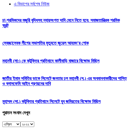
এ বিভাগের সর্বশেষ নিউজ
চা-শ্রমিকদের মজুরি বৃদ্ধিসহ ন্যায়সংগত দাবি মেনে নিতে হবে: সমাজতান্ত্রিক শ্রমিক
ফ্রন্ট
স্বেচ্ছাসেবক লীগের সভাপতির মৃত্যুতে জুয়েল আহমদ’র শোক
মহানবী (সা:) কে কটূক্তির প্রতিবাদে কালীবাড়ি বাজারে বিক্ষোভ মিছিল
জাতীয় ইমাম সমিতির ডাকে সিলেটে জনতার ঢল মহানবী (স.) এর অবমাননাকারীদের শাস্তি
ও ব্লাসফেমি আইন প্রণয়নের দাবি
মুহাম্মদ (সা.) কটুক্তির প্রতিবাদে সিলেটে যুব জমিয়তের বিক্ষোভ মিছিল
পুরাতন সংবাদ দেখুন