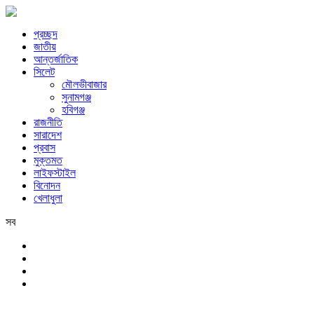
প্রচ্ছদ
জাতীয়
আন্তর্জাতিক
সিলেট
মৌলভীবাজার
সুনামগঞ্জ
হবিগঞ্জ
রাজনীতি
সারাদেশ
প্রবাস
মুক্তমত
লাইফস্টাইল
বিনোদন
খেলাধুলা
সব
সিলেট
শনিবার, ৮ই আগস্ট, ২০২৬ খ্রিস্টাব্দ, ২৪শে শ্রাবণ, ১৪৩৩ বঙ্গাব্দ, ২৫শে সফর,