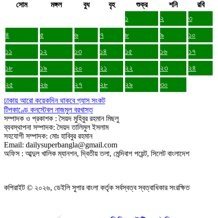
সোম
মঙ্গল
বুধ
বৃহ
শুক্র
শনি
রবি
১
২
৩
৪
৫
৬
৭
৮
৯
১০
১১
১২
১৩
১৪
১৫
১৬
১৭
১৮
১৯
২০
২১
২২
২৩
২৪
২৫
২৬
২৭
২৮
২৯
৩০
ঢাকায় আরো কয়েকদিন থাকবে গ্যাস সংকট
টিপকাণ্ডে কনস্টেবল নাজমুল বরখাস্ত
সম্পাদক ও প্রকাশক : সৈয়দ মুহিবুর রহমান মিছলু
ব্যবস্থাপনা সম্পাদক: সৈয়দ তালিমুল ইসলাম
সহযোগী সম্পাদক: মোঃ হাবিবুর রহমান
Email: dailysuperbangla@gmail.com
অফিস : আব্দুল খালিক ম্যানশন, দ্বিতীয় তলা, মেন্দিবাগ পয়েন্ট, সিলেট বাংলাদেশ
কপিরাইট © ২০২৬, ডেইলি সুপার বাংলা কর্তৃক সর্বস্বত্ব স্বত্বাধিকার সংরক্ষিত