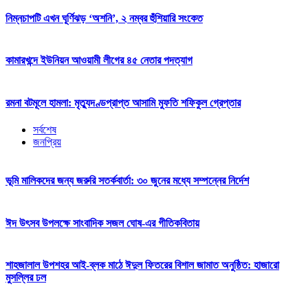
নিম্নচাপটি এখন ঘূর্ণিঝড় ‘অশনি’, ২ নম্বর হুঁশিয়ারি সংকেত
কামারখন্দে ইউনিয়ন আওয়ামী লীগের ৪৫ নেতার পদত্যাগ
রমনা বটমূলে হামলা: মৃত্যুদণ্ডপ্রাপ্ত আসামি মুফতি শফিকুল গ্রেপ্তার
সর্বশেষ
জনপ্রিয়
ভূমি মালিকদের জন্য জরুরি সতর্কবার্তা: ৩০ জুনের মধ্যে সম্পন্নের নির্দেশ
ঈদ উৎসব উপলক্ষে সাংবাদিক সজল ঘোষ-এর গীতিকবিতায়
শাহজালাল উপশহর আই-ব্লক মাঠে ঈদুল ফিতরের বিশাল জামাত অনুষ্ঠিত: হাজারো
মুসল্লির ঢল