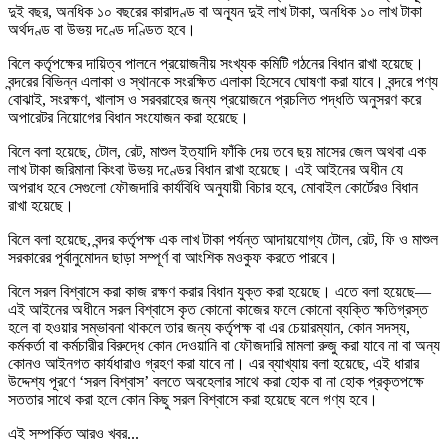
দুই বছর, অনধিক ১০ বছরের কারাদণ্ড বা অন্যূন দুই লাখ টাকা, অনধিক ১০ লাখ টাকা
অর্থদণ্ড বা উভয় দণ্ডে দণ্ডিত হবে।
বিলে কর্তৃপক্ষের দায়িত্ব পালনে প্রয়োজনীয় সংখ্যক কমিটি গঠনের বিধান রাখা হয়েছে।
বন্দরের বিভিন্ন এলাকা ও স্থানকে সংরক্ষিত এলাকা হিসেবে ঘোষণা করা যাবে। বন্দরে পণ্য
বোঝাই, সংরক্ষণ, খালাস ও সরবরাহের জন্য প্রয়োজনে প্রচলিত পদ্ধতি অনুসরণ করে
অপারেটর নিয়োগের বিধান সংযোজন করা হয়েছে।
বিলে বলা হয়েছে, টোল, রেট, মাশুল ইত্যাদি ফাঁকি দেয় তবে ছয় মাসের জেল অথবা এক
লাখ টাকা জরিমানা কিংবা উভয় দণ্ডের বিধান রাখা হয়েছে। এই আইনের অধীন যে
অপরাধ হবে সেগুলো ফৌজদারি কার্যবিধি অনুযায়ী বিচার হবে, মোবাইল কোর্টেরও বিধান
রাখা হয়েছে।
বিলে বলা হয়েছে, বন্দর কর্তৃপক্ষ এক লাখ টাকা পর্যন্ত আদায়যোগ্য টোল, রেট, ফি ও মাশুল
সরকারের পূর্বানুমোদন ছাড়া সম্পূর্ণ বা আংশিক মওকুফ করতে পারবে।
বিলে সরল বিশ্বাসে করা কাজ রক্ষণ করার বিধান যুক্ত করা হয়েছে। এতে বলা হয়েছে—
এই আইনের অধীনে সরল বিশ্বাসে কৃত কোনো কাজের ফলে কোনো ব্যক্তি ক্ষতিগ্রস্ত
হলে বা হওয়ার সম্ভাবনা থাকলে তার জন্য কর্তৃপক্ষ বা এর চেয়ারম্যান, কোন সদস্য,
কর্মকর্তা বা কর্মচারীর বিরুদ্ধে কোন দেওয়ানি বা ফৌজদারি মামলা রুজু করা যাবে না বা অন্য
কোনও আইনগত কার্যধারাও গ্রহণ করা যাবে না। এর ব্যাখ্যায় বলা হয়েছে, এই ধারার
উদ্দেশ্য পূরণে ‘সরল বিশ্বাস’ বলতে অবহেলার সাথে করা হোক বা না হোক প্রকৃতপক্ষে
সততার সাথে করা হলে কোন কিছু সরল বিশ্বাসে করা হয়েছে বলে গণ্য হবে।
এই সম্পর্কিত আরও খবর...