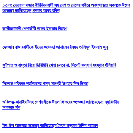
০৩ নং দেওয়ান বাজার ইউনিয়নবাসী সহ দেশ ও দেশের বাইরে অবস্থানরত সকলকে ঈদের
শুভেচ্ছা জানিয়েছেন খন্দকার আব্দুর রকিব
জাতীয়তাবাদী পেশাজীবী দলের ইফতার বিতরণ
দেওয়ান বাজারবাসীকে ঈদের শুভেচ্ছা জানালেন সৈয়দ তালিমুল ইসলাম জুনু
ফুটপাত ও রাস্তা নিয়ে ছিনিমিনি খেলা চলবে না, সিলেট কল্যাণ সংস্থার হুঁশিয়ারি
সিলেটে পরিবহন শ্রমিকদের খাদ্য সামগ্রী উপহার দিল নিসচা
জকিগঞ্জ-কানাইঘাটসহ দেশবাসীকে ঈদুল ফিতরের শুভেচ্ছা জানিয়েছেন: ব্যারিস্টার
আকমাম খাঁন
ঈদ-উল আজহার শুভেচ্ছা জানিয়েছেন সৈয়দ মুস্তাক উদ্দিন আহমদ