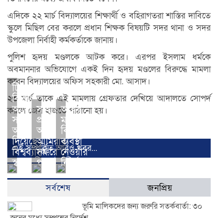
এদিকে ২২ মার্চ বিদ্যালয়ের শিক্ষার্থী ও বহিরাগতরা শাস্তির দাবিতে
স্কুলে মিছিল বের করলে প্রধান শিক্ষক বিষয়টি সদর থানা ও সদর
উপজেলা নির্বাহী কর্মকর্তাকে জানায়।
পুলিশ হৃদয় মণ্ডলকে আটক করে। এরপর ইসলাম ধর্মকে
অবমাননার অভিযোগে একই দিন হৃদয় মণ্ডলের বিরুদ্ধে মামলা
করেন বিদ্যালয়ের অফিস সহকারী মো. আসাদ।
টিকা
কিনতে
২৩ মার্চ তাকে এই মামলায় গ্রেফতার দেখিয়ে আদালতে সোপর্দ
আর্থিক
সংহতি
অবৈধ
করলে জেল হাজতে পাঠানো হয়।
সহায়তার
প্রকাশে
মজুতদারদের
আশ্বাস
আরব
বিরুদ্ধে
দিয়েছে
আমিরাত
ব্যবস্থা
এই সম্পর্কিত আরও খবর...
বিশ্বব্যাংক:
সফরে
নেওয়ার
স্বাস্থ্যমন্ত্রী
পররাষ্ট্রমন্ত্রী
নির্দেশ
সর্বশেষ
জনপ্রিয়
ভূমি মালিকদের জন্য জরুরি সতর্কবার্তা: ৩০