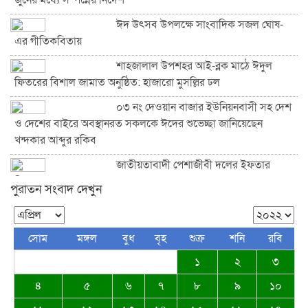
জুনের মধ্যে সম্পন্নের নির্দেশ
ঈদ উৎসব উপলক্ষে সাংবাদিক সজল ঘোষ-
এর গীতিকবিতায়
শাহজালাল উপশহর আই-ব্লক মাঠে ঈদুল
ফিতরের বিশাল জামাত অনুষ্ঠিত: হাজারো মুসল্লির ঢল
০৩ নং দেওয়ান বাজার ইউনিয়নবাসী সহ দেশ
ও দেশের বাইরে অবস্থানরত সকলকে ঈদের শুভেচ্ছা জানিয়েছেন
খন্দকার আব্দুর রকিব
জাতীয়তাবাদী পেশাজীবী দলের ইফতার
বিতরণ
পুরাতন সংবাদ দেখুন
দেওয়ান বাজারবাসীকে ঈদের শুভেচ্ছা
জানালেন সৈয়দ তালিমুল ইসলাম জুনু
সোম
মঙ্গল
বুধ
বৃহ
শুক্র
শনি
রবি
১
২
৩
৪
৫
৬
৭
৮
৯
১০