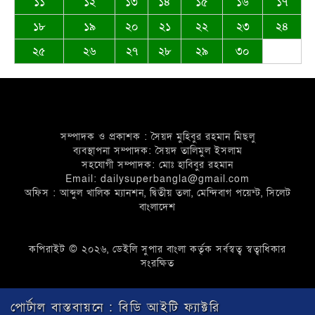
১১
১২
১৩
১৪
১৫
১৬
১৭
ফুটপাত ও রাস্তা নিয়ে ছিনিমিনি খেলা চলবে
না, সিলেট কল্যাণ সংস্থার হুঁশিয়ারি
১৮
১৯
২০
২১
২২
২৩
২৪
২৫
২৬
২৭
২৮
২৯
৩০
সিলেটে পরিবহন শ্রমিকদের খাদ্য সামগ্রী
উপহার দিল নিসচা
সম্পাদক ও প্রকাশক : সৈয়দ মুহিবুর রহমান মিছলু
ব্যবস্থাপনা সম্পাদক: সৈয়দ তালিমুল ইসলাম
সহযোগী সম্পাদক: মোঃ হাবিবুর রহমান
Email: dailysuperbangla@gmail.com
অফিস : আব্দুল খালিক ম্যানশন, দ্বিতীয় তলা, মেন্দিবাগ পয়েন্ট, সিলেট
বাংলাদেশ
জকিগঞ্জ-কানাইঘাটসহ দেশবাসীকে ঈদুল
ফিতরের শুভেচ্ছা জানিয়েছেন: ব্যারিস্টার
কপিরাইট © ২০২৬, ডেইলি সুপার বাংলা কর্তৃক সর্বস্বত্ব স্বত্বাধিকার
আকমাম খাঁন
সংরক্ষিত
পোর্টাল বাস্তবায়নে :
বিডি আইটি ফ্যাক্টরি