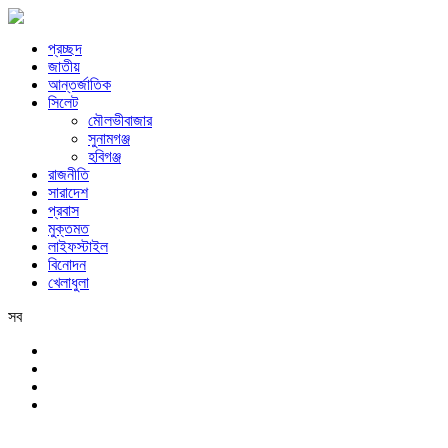
প্রচ্ছদ
জাতীয়
আন্তর্জাতিক
সিলেট
মৌলভীবাজার
সুনামগঞ্জ
হবিগঞ্জ
রাজনীতি
সারাদেশ
প্রবাস
মুক্তমত
লাইফস্টাইল
বিনোদন
খেলাধুলা
সব
সিলেট
রবিবার, ৯ই আগস্ট, ২০২৬ খ্রিস্টাব্দ, ২৫শে শ্রাবণ, ১৪৩৩ বঙ্গাব্দ, ২৬শে সফর,