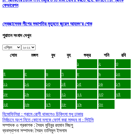
ফেডারেশন
স্বেচ্ছাসেবক লীগের সভাপতির মৃত্যুতে জুয়েল আহমদ’র শোক
পুরাতন সংবাদ দেখুন
সোম
মঙ্গল
বুধ
বৃহ
শুক্র
শনি
রবি
১
২
৩
৪
৫
৬
৭
৮
৯
১০
১১
১২
১৩
১৪
১৫
১৬
১৭
১৮
১৯
২০
২১
২২
২৩
২৪
২৫
২৬
২৭
২৮
২৯
৩০
হিমোফিলিয়া : গ্রামে রোগী থাকলেও চিকিৎসা শুধু ঢাকায়
নির্বাচনে অংশ নিতে কোনো দলকে ফোর্স করা সম্ভব না : সিইসি
সম্পাদক ও প্রকাশক : সৈয়দ মুহিবুর রহমান মিছলু
ব্যবস্থাপনা সম্পাদক: সৈয়দ তালিমুল ইসলাম