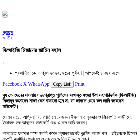
১৪৪৮ হিজরি
প্রচ্ছদ
জাতীয়
ডিআইজি মিজানের জামিন বহাল
;
প্রকাশিত: ১৮ এপ্রিল ২০২২, ৯:১৫ পূর্বাহ্ণ |
আপডেট: ৪ বছর আগে
Facebook
X
WhatsApp
Print
Copy Link
ঘুষ লেনদেনের মামলায় দণ্ডপ্রাপ্ত পুলিশের বরখাস্ত হওয়া উপ-মহাপরিদর্শক (ডিআইজি)
মিজানুর রহমানের সাজা কেন বাড়ানো হবে না, তা জানতে চেয়ে রুল জারি করেছেন
হাইকোর্ট।
সোমবার (১৮ এপ্রিল) বিচারপতি মো. নজরুল ইসলাম তালুকদার ও বিচারপতি কাজী মো.
ইজারুল হক আকন্দের হাইকোর্ট বেঞ্চ এ রুল জারি করেন।
আদালতে দুদকের পক্ষে শুনানি করেন অ্যাডভোকেট খুরশিদ আলম খান। রাষ্ট্রপক্ষে ছিলেন
ডেপুটি অ্যাটর্নি জেনারেল এ কে এম আমিন উদ্দিন মানিক।