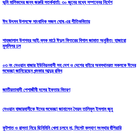
ভূমি মালিকদের জন্য জরুরি সতর্কবার্তা: ৩০ জুনের মধ্যে সম্পন্নের নির্দেশ
ঈদ উৎসব উপলক্ষে সাংবাদিক সজল ঘোষ-এর গীতিকবিতায়
শাহজালাল উপশহর আই-ব্লক মাঠে ঈদুল ফিতরের বিশাল জামাত অনুষ্ঠিত: হাজারো
মুসল্লির ঢল
০৩ নং দেওয়ান বাজার ইউনিয়নবাসী সহ দেশ ও দেশের বাইরে অবস্থানরত সকলকে ঈদের
শুভেচ্ছা জানিয়েছেন খন্দকার আব্দুর রকিব
জাতীয়তাবাদী পেশাজীবী দলের ইফতার বিতরণ
দেওয়ান বাজারবাসীকে ঈদের শুভেচ্ছা জানালেন সৈয়দ তালিমুল ইসলাম জুনু
ফুটপাত ও রাস্তা নিয়ে ছিনিমিনি খেলা চলবে না, সিলেট কল্যাণ সংস্থার হুঁশিয়ারি