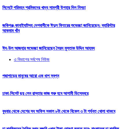
সিলেটে পরিবহন শ্রমিকদের খাদ্য সামগ্রী উপহার দিল নিসচা
জকিগঞ্জ-কানাইঘাটসহ দেশবাসীকে ঈদুল ফিতরের শুভেচ্ছা জানিয়েছেন: ব্যারিস্টার
আকমাম খাঁন
ঈদ-উল আজহার শুভেচ্ছা জানিয়েছেন সৈয়দ মুস্তাক উদ্দিন আহমদ
এ বিভাগের সর্বশেষ নিউজ
পদ্মাপাড়ের মানুষের আরো এক ধাপ স্বপ্ন
ঢাকা-সিলেট ছয় লেন রাস্তার কাজ শুরু হবে আগামী ডিসেম্বরে
বুধবার থেকে দেশের সব অফিস সকাল ৮টা থেকে বিকেল ৩ টা পর্যন্ত খোলা থাকবে
চা শ্রমিকদের দৈনিক নগদ মজুরি ৩শত টাকা ঘোষণা করতে হবে: বাংলাদেশ চা শ্রমিক