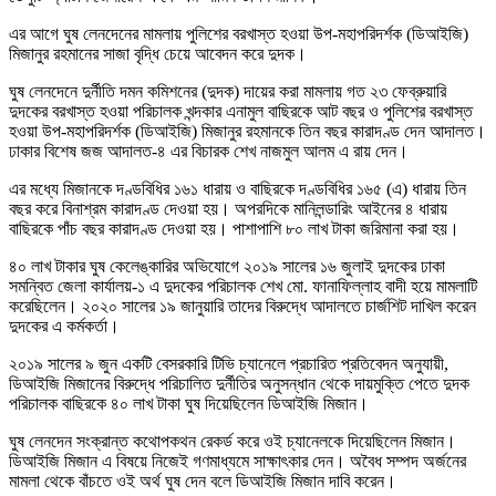
এর আগে ঘুষ লেনদেনের মামলায় পুলিশের বরখাস্ত হওয়া উপ-মহাপরিদর্শক (ডিআইজি)
মিজানুর রহমানের সাজা বৃদ্ধি চেয়ে আবেদন করে দুদক।
ঘুষ লেনদেনে দুর্নীতি দমন কমিশনের (দুদক) দায়ের করা মামলায় গত ২৩ ফেব্রুয়ারি
দুদকের বরখাস্ত হওয়া পরিচালক খন্দকার এনামুল বাছিরকে আট বছর ও পুলিশের বরখাস্ত
হওয়া উপ-মহাপরিদর্শক (ডিআইজি) মিজানুর রহমানকে তিন বছর কারাদণ্ড দেন আদালত।
ঢাকার বিশেষ জজ আদালত-৪ এর বিচারক শেখ নাজমুল আলম এ রায় দেন।
এর মধ্যে মিজানকে দণ্ডবিধির ১৬১ ধারায় ও বাছিরকে দণ্ডবিধির ১৬৫ (এ) ধারায় তিন
বছর করে বিনাশ্রম কারাদণ্ড দেওয়া হয়। অপরদিকে মানিলন্ডারিং আইনের ৪ ধারায়
বাছিরকে পাঁচ বছর কারাদণ্ড দেওয়া হয়। পাশাপাশি ৮০ লাখ টাকা জরিমানা করা হয়।
৪০ লাখ টাকার ঘুষ কেলেঙ্কারির অভিযোগে ২০১৯ সালের ১৬ জুলাই দুদকের ঢাকা
সমন্বিত জেলা কার্যালয়-১ এ দুদকের পরিচালক শেখ মো. ফানাফিল্লাহ বাদী হয়ে মামলাটি
করেছিলেন। ২০২০ সালের ১৯ জানুয়ারি তাদের বিরুদ্ধে আদালতে চার্জশিট দাখিল করেন
দুদকের এ কর্মকর্তা।
২০১৯ সালের ৯ জুন একটি বেসরকারি টিভি চ্যানেলে প্রচারিত প্রতিবেদন অনুযায়ী,
ডিআইজি মিজানের বিরুদ্ধে পরিচালিত দুর্নীতির অনুসন্ধান থেকে দায়মুক্তি পেতে দুদক
পরিচালক বাছিরকে ৪০ লাখ টাকা ঘুষ দিয়েছিলেন ডিআইজি মিজান।
ঘুষ লেনদেন সংক্রান্ত কথোপকথন রেকর্ড করে ওই চ্যানেলকে দিয়েছিলেন মিজান।
ডিআইজি মিজান এ বিষয়ে নিজেই গণমাধ্যমে সাক্ষাৎকার দেন। অবৈধ সম্পদ অর্জনের
মামলা থেকে বাঁচতে ওই অর্থ ঘুষ দেন বলে ডিআইজি মিজান দাবি করেন।