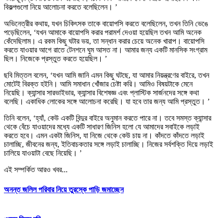
বিকল্পগুলো নিয়ে আলোচনা করতে বলেছিলেন। ’
অভিনেত্রীর কথায়, যখন চিকিৎসক তাকে বায়োপসি করতে বলেছিলেন, তখন তিনি ভেঙে
পড়েছিলেন, ‘যখন আমাকে বায়োপসি করার পরামর্শ দেওয়া হয়েছিল তখন আমি অনেক
কেঁদেছিলাম। এ রকম কিছু ঘটার ভয়, তা সন্ধান করার চেয়ে অনেক খারাপ। বায়োপসি
করতে যাওয়ার আগে রাতে টেনশনে ঘুম আসত না। আমার জন্য একটি মানসিক সংগ্রাম
ছিল। নিজেকে প্রস্তুত করতে হয়েছিল। ’
ছবি মিত্তল বলেন, ‘যখন আমি জানি এমন কিছু ঘটছে, যা আমার নিয়ন্ত্রণের বাইরে, তখন
মোটেই বিরক্ত হইনি। আমি সমাধান খোঁজার চেষ্টা করি। আমিও বিষয়টাকে মেনে
নিয়েছি। ক্যান্সার সারভাইভার, ক্যান্সার বিশেষজ্ঞ এবং প্লাস্টিক সার্জনদের সঙ্গে কথা
বলেছি। একাধিক লোকের সঙ্গে আলোচনা করেছি। যা হবে তার জন্য আমি প্রস্তুত। ’
তিনি বলেন, ‘হ্যাঁ, কেউ একটি বিন্দুর বাইরে অনুমান করতে পারে না। তবে সমস্ত ক্যান্সার
থেকে বেঁচে যাওয়াদের মধ্যে একটি সাধারণ জিনিস হলো যে আমাদের সবাইকে লড়াই
করতে হবে। এমন একটা জিনিস, যা নিজে থেকে কেউ চায় না। কাঁদতে কাঁদতে লড়াই
চালাচ্ছি, জীবনের জন্য, ইতিবাচকতার সঙ্গে লড়াই চালাচ্ছি। নিজের সর্বশক্তি দিয়ে লড়াই
চালিয়ে যাওয়াটা বেছে নিয়েছি। ’
এই সম্পর্কিত আরও খবর...
অনন্ত জলিল পরিবার নিয়ে তুরস্কে পাড়ি জমাচ্ছেন