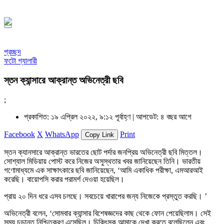
১৪৪৮ হিজরি
প্রচ্ছদ
ফটো গ্যালারী
স্তন ক্যান্সারে আক্রান্ত অভিনেত্রী ছবি
;
প্রকাশিত: ১৯ এপ্রিল ২০২২, ৯:১২ পূর্বাহ্ণ |
আপডেট: ৪ বছর আগে
Facebook
X
WhatsApp
Print
Copy Link
স্তন ক্যানসারে আক্রান্ত ভারতের ছোট পর্দার জনপ্রিয় অভিনেত্রী ছবি মিত্তল।
সোশ্যাল মিডিয়ায় পোস্ট করে নিজের অসুস্থতার খবর জানিয়েছেন তিনি। ভারতীয়
গণোমাধ্যমে এক সাক্ষাৎকারে ছবি জানিয়েছেন, ‘আমি একাধিক পরীক্ষা, এমআরআই
করেছি। বায়োপসি করার পরামর্শ দেওয়া হয়েছিল।
প্রায় ২০ দিন ধরে এসব চলছে। সবচেয়ে খারাপের জন্য নিজেকে প্রস্তুত করছি। ’
অভিনেত্রী বলেন, ‘সোমবার ক্যান্সার বিশেষজ্ঞদের কাছ থেকে ফোন পেয়েছিলাম। সেই
সময় চূড়ান্ত নিশ্চিতকরণ এসেছিল। চিকিৎসক আমাকে দেখা করতে বলেছিলেন এবং