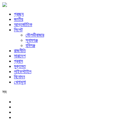
প্রচ্ছদ
জাতীয়
আন্তর্জাতিক
সিলেট
মৌলভীবাজার
সুনামগঞ্জ
হবিগঞ্জ
রাজনীতি
সারাদেশ
প্রবাস
মুক্তমত
লাইফস্টাইল
বিনোদন
খেলাধুলা
সব
সিলেট
শনিবার, ৮ই আগস্ট, ২০২৬ খ্রিস্টাব্দ, ২৪শে শ্রাবণ, ১৪৩৩ বঙ্গাব্দ, ২৫শে সফর,