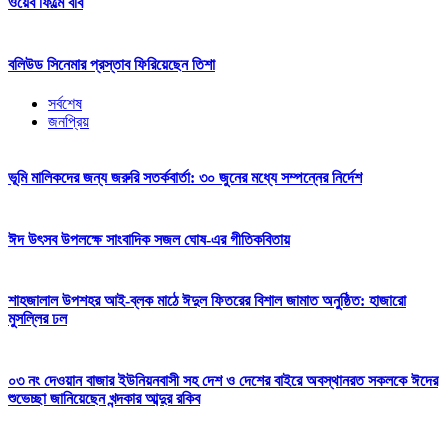
ওয়েব ফিল্মে ববি
বলিউড সিনেমার প্রস্তাব ফিরিয়েছেন তিশা
সর্বশেষ
জনপ্রিয়
ভূমি মালিকদের জন্য জরুরি সতর্কবার্তা: ৩০ জুনের মধ্যে সম্পন্নের নির্দেশ
ঈদ উৎসব উপলক্ষে সাংবাদিক সজল ঘোষ-এর গীতিকবিতায়
শাহজালাল উপশহর আই-ব্লক মাঠে ঈদুল ফিতরের বিশাল জামাত অনুষ্ঠিত: হাজারো
মুসল্লির ঢল
০৩ নং দেওয়ান বাজার ইউনিয়নবাসী সহ দেশ ও দেশের বাইরে অবস্থানরত সকলকে ঈদের
শুভেচ্ছা জানিয়েছেন খন্দকার আব্দুর রকিব