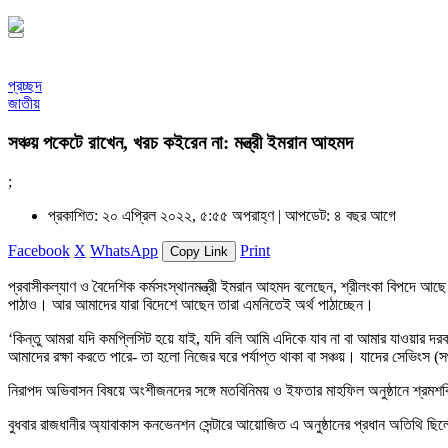
প্রচ্ছদ
জাতীয়
সঞ্চয় পকেটে রাখেন, খরচ কইরেন না: মন্ত্রী ইমরান আহমদ
;
প্রকাশিত: ২০ এপ্রিল ২০২২, ৫:৫৫ অপরাহ্ণ |
আপডেট: ৪ বছর আগে
Facebook
X
WhatsApp
Print
Copy Link
প্রবাসীকল্যাণ ও বৈদেশিক কর্মসংস্থানমন্ত্রী ইমরান আহমদ বলেছেন, শ্রীলংকা বিপদে 
পাঠাও। আর আমাদের যারা বিদেশে আছেন তারা এমনিতেই অর্থ পাঠাচ্ছেন।
‘কিন্তু আমরা যদি কমপ্লিসিট হয়ে যাই, যদি বলি আমি এদিকে যাব না বা আমার যাওয়ার দ
আমাদের রক্ষা করতে পারে- তা হলো নিজের ঘরে পর্যাপ্ত থাকা বা সঞ্চয়। যাদের সেভিংস
নিরাপদ অভিবাসন বিষয়ে অংশীজনদের সঙ্গে মতবিনিময় ও ইফতার মাহফিল অনুষ্ঠানে শ্রমশক্তি
বুধবার রাজধানীর অ্যাবাকাস কনভেনশন সেন্টারে আয়োজিত এ অনুষ্ঠানের প্রধান অতিথি ছিল