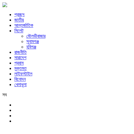
প্রচ্ছদ
জাতীয়
আন্তর্জাতিক
সিলেট
মৌলভীবাজার
সুনামগঞ্জ
হবিগঞ্জ
রাজনীতি
সারাদেশ
প্রবাস
মুক্তমত
লাইফস্টাইল
বিনোদন
খেলাধুলা
সব
সিলেট
রবিবার, ৯ই আগস্ট, ২০২৬ খ্রিস্টাব্দ, ২৫শে শ্রাবণ, ১৪৩৩ বঙ্গাব্দ, ২৬শে সফর, 