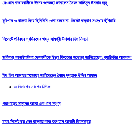
দেওয়ান বাজারবাসীকে ঈদের শুভেচ্ছা জানালেন সৈয়দ তালিমুল ইসলাম জুনু
ফুটপাত ও রাস্তা নিয়ে ছিনিমিনি খেলা চলবে না, সিলেট কল্যাণ সংস্থার হুঁশিয়ারি
সিলেটে পরিবহন শ্রমিকদের খাদ্য সামগ্রী উপহার দিল নিসচা
জকিগঞ্জ-কানাইঘাটসহ দেশবাসীকে ঈদুল ফিতরের শুভেচ্ছা জানিয়েছেন: ব্যারিস্টার আকমাম খ
ঈদ-উল আজহার শুভেচ্ছা জানিয়েছেন সৈয়দ মুস্তাক উদ্দিন আহমদ
এ বিভাগের সর্বশেষ নিউজ
পদ্মাপাড়ের মানুষের আরো এক ধাপ স্বপ্ন
ঢাকা-সিলেট ছয় লেন রাস্তার কাজ শুরু হবে আগামী ডিসেম্বরে