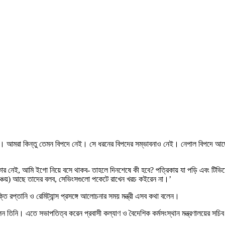
আছে। আমরা কিন্তু তেমন বিপদে নেই। সে ধরনের বিপদের সম্ভাবনাও নেই। নেপাল বিপদে আছ
রকার নেই, আমি ইগো নিয়ে বসে থাকব- তাহলে দিনশেষে কী হবে? পত্রিকায় যা পড়ি এবং টিভি
 (সঞ্চয়) আছে তাদের বলব, সেভিংসগুলো পকেটে রাখেন খরচ কইরেন না।’
 রপ্তানি ও রেমিট্যান্স প্রসঙ্গে আলোচনার সময় মন্ত্রী এসব কথা বলেন।
েন তিনি। এতে সভাপতিত্ব করেন প্রবাসী কল্যাণ ও বৈদেশিক কর্মসংস্থান মন্ত্রণালয়ের সচ