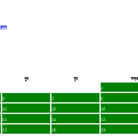
রেশন
বুধ
বৃহ
শুক্র
১
৬
৭
৮
১৩
১৪
১৫
২০
২১
২২
২৭
২৮
২৯