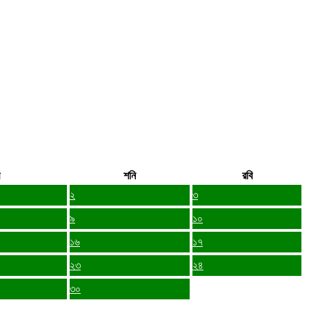
শনি
রবি
২
৩
৯
১০
১৬
১৭
২৩
২৪
৩০