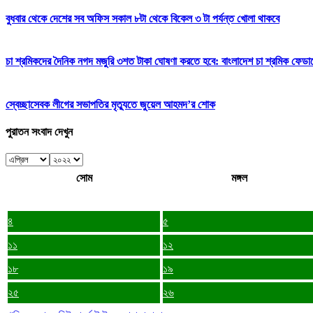
বুধবার থেকে দেশের সব অফিস সকাল ৮টা থেকে বিকেল ৩ টা পর্যন্ত খোলা থাকবে
চা শ্রমিকদের দৈনিক নগদ মজুরি ৩শত টাকা ঘোষণা করতে হবে: বাংলাদেশ চা শ্রমিক ফেডা
স্বেচ্ছাসেবক লীগের সভাপতির মৃত্যুতে জুয়েল আহমদ’র শোক
পুরাতন সংবাদ দেখুন
সোম
মঙ্গল
৪
৫
১১
১২
১৮
১৯
২৫
২৬