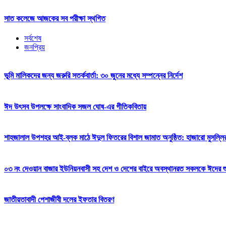
সাত কলেজে আজকের সব পরীক্ষা স্থগিত
সর্বশেষ
জনপ্রিয়
ভূমি মালিকদের জন্য জরুরি সতর্কবার্তা: ৩০ জুনের মধ্যে সম্পন্নের নির্দেশ
ঈদ উৎসব উপলক্ষে সাংবাদিক সজল ঘোষ-এর গীতিকবিতায়
শাহজালাল উপশহর আই-ব্লক মাঠে ঈদুল ফিতরের বিশাল জামাত অনুষ্ঠিত: হাজারো মুসল্লি
০৩ নং দেওয়ান বাজার ইউনিয়নবাসী সহ দেশ ও দেশের বাইরে অবস্থানরত সকলকে ঈদের শুভেচ
জাতীয়তাবাদী পেশাজীবী দলের ইফতার বিতরণ