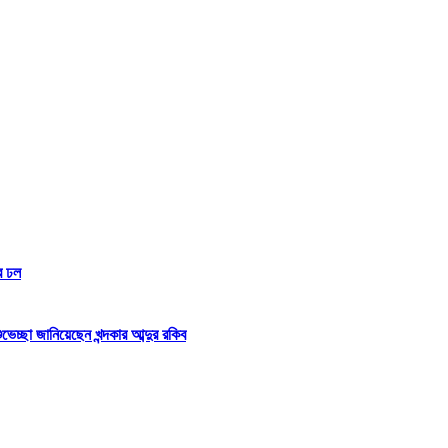
র ঢল
্ছা জানিয়েছেন খন্দকার আব্দুর রকিব