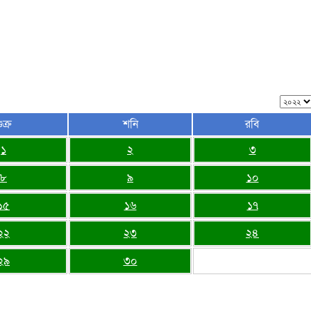
ুক্র
শনি
রবি
১
২
৩
৮
৯
১০
১৫
১৬
১৭
২২
২৩
২৪
২৯
৩০