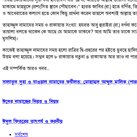
পবিত্র কোরআনের সুরা বনী ইসরাঈল এর ৭৯ নং আয়াতে আল্লাহ তায়ালা বলেছেন-
মাকামে মাহমুদে (প্রশংসিত স্থানে পৌছাবেন।“
হ্যরত জাবির (রা.) হতে বর্ণিত, 
ও আখেরাতের কল্যাণ হতে কোন
কিছু প্রার্থনা করেন তাহলে অবশ্যই আল্লাহ 
তাহাজ্জুদ নামাযের সময় ও রাকায়াত সংখ্যা:
হযরত আবু হুরাইরা (রা.) বর্ণনা 
তায়ালা বলতে থাকেন কে আছে যে
আমাকে ডাকবে? আর আমি তার ডাকে সাড
মুসলিম)।
কাজেই তাহাজ্জুদ নামাযের সময় হলাে রাত্রির দ্বি-প্রহরের পর হইতে ছুবহে
ছাদিক
উত্তম বলা হয়েছে। সম্ভব হলে ৮ রাকায়াত নতুবা ৪ রাকাআত আর তাও না পারলে 
এই সম্পর্কিত আরও খবর...
সালাতুদ দুহা ও যাওয়াল নামাযের ফযীলত: মোহাম্মদ আব্দুল মালিক (পা
ঈদের নামাজের নিয়ত ও নিয়ম
ঈদুল ফিতরের তাৎপর্য ও করনীয়
সর্বশেষ