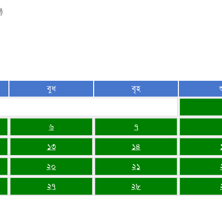
)
বুধ
বৃহ
শ
৬
৭
১৩
১৪
২০
২১
২৭
২৮