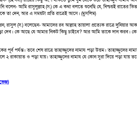
“(হে নবী) রাত্রের কিছু অংশ থাকতে তুমি ঘুম থেকে উঠে তাহাজ্জুদ নামায আদায
তিনি বলেন- আমি রাসুলুল্লাহ (স.) কে এ কথা
বলতে শুনেছি যে, নিশ্চয়ই রাতের ভ
তাকে তা দেন, আর এ সময়টা প্রতি
রাত্রেই আসে। (মুসলিম)
করেন, রাসুল (স.) বলেছেন- আমাদের রব
আল্লাহ তায়ালা প্রত্যেক রাত্রে দুনিয়া
়া দেব। কে আছে যে আমার নিকট
কিছু চাইবে? আর আমি তাকে দান করব। কে
ের পূর্ব পর্যন্ত। তবে শেষ রাত্রে তাহাজ্জুদের নামায পড়া উত্তম।
তাহাজ্জুদের নাম
২ রাকায়াত ও পড়া যায়। তাহাজ্জুদের নামায যে কোন সুরা দিয়ে পড়া যায় তবে
রভেজ)