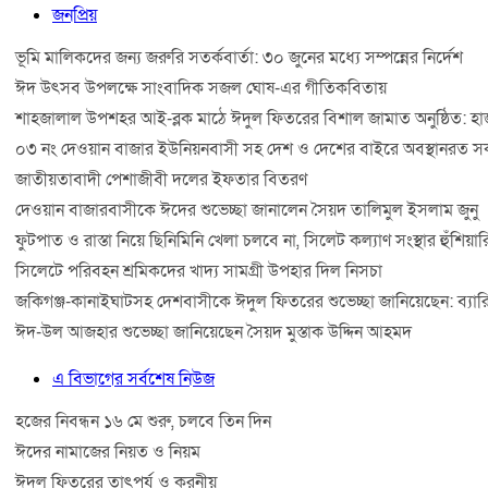
জনপ্রিয়
ভূমি মালিকদের জন্য জরুরি সতর্কবার্তা: ৩০ জুনের মধ্যে সম্পন্নের নির্দেশ
ঈদ উৎসব উপলক্ষে সাংবাদিক সজল ঘোষ-এর গীতিকবিতায়
শাহজালাল উপশহর আই-ব্লক মাঠে ঈদুল ফিতরের বিশাল জামাত অনুষ্ঠিত: হাজ
০৩ নং দেওয়ান বাজার ইউনিয়নবাসী সহ দেশ ও দেশের বাইরে অবস্থানরত সকল
জাতীয়তাবাদী পেশাজীবী দলের ইফতার বিতরণ
দেওয়ান বাজারবাসীকে ঈদের শুভেচ্ছা জানালেন সৈয়দ তালিমুল ইসলাম জুনু
ফুটপাত ও রাস্তা নিয়ে ছিনিমিনি খেলা চলবে না, সিলেট কল্যাণ সংস্থার হুঁশিয়ার
সিলেটে পরিবহন শ্রমিকদের খাদ্য সামগ্রী উপহার দিল নিসচা
জকিগঞ্জ-কানাইঘাটসহ দেশবাসীকে ঈদুল ফিতরের শুভেচ্ছা জানিয়েছেন: ব্যার
ঈদ-উল আজহার শুভেচ্ছা জানিয়েছেন সৈয়দ মুস্তাক উদ্দিন আহমদ
এ বিভাগের সর্বশেষ নিউজ
হজের নিবন্ধন ১৬ মে শুরু, চলবে তিন দিন
ঈদের নামাজের নিয়ত ও নিয়ম
ঈদুল ফিতরের তাৎপর্য ও করনীয়