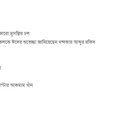
ারো মুসল্লির ঢল
কে ঈদের শুভেচ্ছা জানিয়েছেন খন্দকার আব্দুর রকিব
ি
িস্টার আকমাম খাঁন