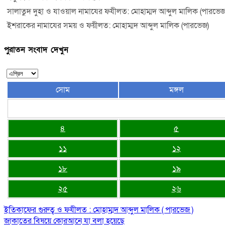
সালাতুদ দুহা ও যাওয়াল নামাযের ফযীলত: মোহাম্মদ আব্দুল মালিক (পারভেজ
ইশরাকের নামাযের সময় ও ফয়ীলত: মোহাম্মদ আব্দুল মালিক (পারভেজ)
পুরাতন সংবাদ দেখুন
সোম
মঙ্গল
৪
৫
১১
১২
১৮
১৯
২৫
২৬
ইতিকাফের গুরুত্ব ও ফযীলত : মোহাম্মদ আব্দুল মালিক ( পারভেজ )
জাকাতের বিষয়ে কোরআনে যা বলা হয়েছে