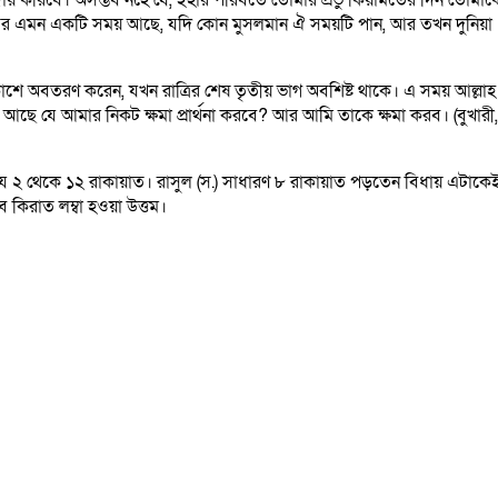
় করিবে। অসম্ভব নহে যে, ইহার পরিবর্তে তােমার প্রভু কিয়ামতের দিন তােমাক
িতর এমন একটি সময় আছে, যদি কোন মুসলমান ঐ সময়টি পান, আর তখন দুনিয়া
র আকাশে অবতরণ করেন, যখন রাত্রির শেষ
তৃতীয় ভাগ অবশিষ্ট থাকে। এ সময় আল্লাহ
 আছে যে আমার নিকট ক্ষমা
প্রার্থনা করবে? আর আমি তাকে ক্ষমা করব। (বুখারী,
ায ২ থেকে ১২ রাকায়াত। রাসুল (স.) সাধারণ ৮ রাকায়াত
পড়তেন বিধায় এটাকে
 কিরাত লম্বা হওয়া উত্তম।