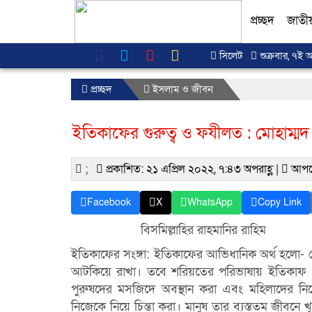
প্রচ্ছদ
জাতী
সিলেট
শুক্রবার, ৭ই 
প্রচ্ছদ
ইসলাম ও জীবন
ইতিকাফের গুরুত্ব ও ফযীলত : মোহাম্মদ 
;
প্রকাশিত: ২১ এপ্রিল ২০২২, ৭:৪৩ অপরাহ্ণ |
আপডে
Facebook
X
WhatsApp
Copy Link
বিসমিল্লাহির রাহমানির রাহিম
ইতিকাফের সংঙ্গা: ইতিকাফের আভিধানিক অর্থ হলা
আটকিয়ে রাখা।
তবে শরিয়তের পরিভাষায় ইতিকাফ 
পুরুষদের মসজিদে অবস্থান করা এবং মহিলাদের ন
নিজেকে নিয়ে চিন্তা
করা। মানুষ তার ব্যস্ততম জীবনে 