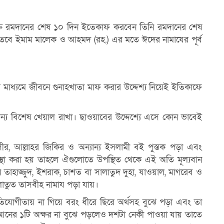
্তি রমদানের শেষ ১০ দিন
ইতেকাফ করবেন তিনি রমদানের শেষ
 তবে ইমাম মালেক ও আহমদ (রহ.) এর মতে ঈদের নামাযের
পূর্ব
নের মাধ্যমে জীবনে
গুনাহখাতা মাফ করার উদ্দেশ্য নিয়েই ইতিকাফে
ন্য বিশেষ খেয়াল
রাখা। ছাওয়াবের উদ্দেশ্যে এসে কোন ভাবেই
।
সীর, আল্লাহর জিকির ও
অন্যান্য ইসলামী বই পুস্তক পড়া এবং
থা করা হয় তাহলে ঐগুলােতে উপস্থিত থেকে এই অতি
মূল্যবান
মন
তাহাজ্জুদ, ইশরাক, চাশত বা সালাতুদ দুহা, যাওয়াল, মাগরেব ও
লাতুত তাসবীহ নামায
পড়া যায়।
ােগীতায় না গিয়ে
বরং ধীরে ছিরে অর্থসহ বুঝে পড়া এবং তা
নের ১টি অক্ষর না বুঝে পড়লেও দশটা নেকী পাওয়া যায় তাতে