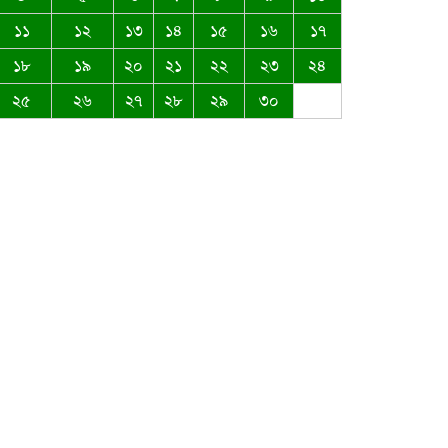
১১
১২
১৩
১৪
১৫
১৬
১৭
ঈদ-উল আজহার শুভেচ্ছা জানিয়েছেন
১৮
১৯
২০
২১
২২
২৩
২৪
সৈয়দ মুস্তাক উদ্দিন আহমদ
২৫
২৬
২৭
২৮
২৯
৩০