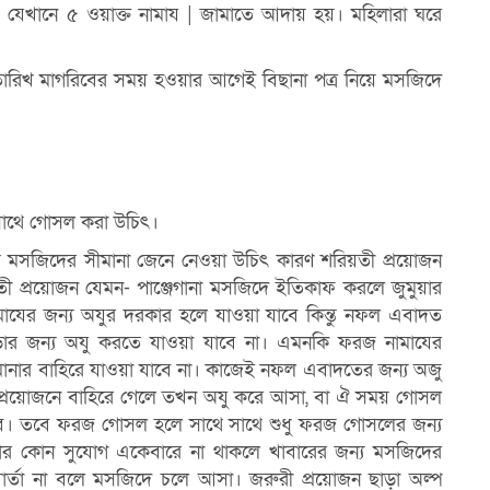
 যেখানে ৫ ওয়াক্ত নামায
| জামাতে আদায় হয়। মহিলারা ঘরে
 তারিখ মাগরিবের সময়
হওয়ার আগেই বিছানা পত্র নিয়ে মসজিদে
াথে গােসল করা উচিৎ।
থে মসজিদের সীমানা জেনে
নেওয়া উচিৎ কারণ শরিয়তী প্রয়ােজন
তী প্রয়ােজন যেমন- পাঞ্জেগানা মসজিদে ইতিকাফ করলে জুমুয়ার
মাযের জন্য অযুর দরকার
হলে যাওয়া যাবে কিন্তু নফল এবাদত
়ার জন্য অযু করতে যাওয়া যাবে না। এমনকি ফরজ নামাযের
ানার বাহিরে যাওয়া যাবে না।
কাজেই নফল এবাদতের জন্য অজু
 প্রয়ােজনে বাহিরে গেলে তখন অযু করে আসা, বা ঐ সময় গােসল
াবে। তবে ফরজ গােসল
হলে সাথে সাথে শুধু ফরজ গােসলের জন্য
়ার কোন সুযােগ একেবারে না থাকলে খাবারের জন্য
মসজিদের
ার্তা না বলে
মসজিদে চলে আসা। জরুরী প্রয়ােজন ছাড়া অল্প