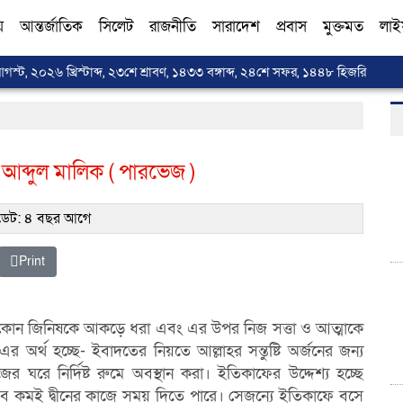
য়
আন্তর্জাতিক
সিলেট
রাজনীতি
সারাদেশ
প্রবাস
মুক্তমত
লাই
আগস্ট, ২০২৬ খ্রিস্টাব্দ, ২৩শে শ্রাবণ, ১৪৩৩ বঙ্গাব্দ, ২৪শে সফর, ১৪৪৮ হিজরি
আব্দুল মালিক ( পারভেজ )
ট: ৪ বছর আগে
Print
ে- কোন জিনিষকে আকড়ে ধরা এবং এর উপর
নিজ সত্তা ও আত্মাকে
এর অর্থ হচ্ছে- ইবাদতের নিয়তে আল্লাহর
সন্তুষ্টি অর্জনের জন্য
িজের
ঘরে নির্দিষ্ট রুমে অবস্থান করা। ইতিকাফের উদ্দেশ্য হচ্ছে
খুব কমই দ্বীনের কাজে সময় দিতে পারে।
সেজন্যে ইতিকাফে বসে