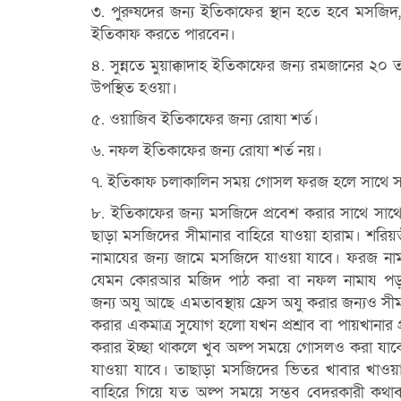
৩. পুরুষদের জন্য ইতিকাফের স্থান হতে হবে মসজিদ,
ইতিকাফ করতে পারবেন।
৪. সুন্নতে মুয়াক্কাদাহ ইতিকাফের জন্য রমজানের ২০
উপস্থিত হওয়া।
৫. ওয়াজিব ইতিকাফের জন্য রােযা শর্ত।
৬. নফল ইতিকাফের জন্য রােযা শর্ত নয়।
৭. ইতিকাফ চলাকালিন সময় গােসল ফরজ হলে সাথে স
৮. ইতিকাফের জন্য মসজিদে প্রবেশ করার সাথে সা
ছাড়া মসজিদের সীমানার বাহিরে যাওয়া হারাম। শরিয়
নামাযের জন্য জামে মসজিদে যাওয়া যাবে। ফরজ না
যেমন কোরআর মজিদ পাঠ করা বা নফল
নামায পড
জন্য
অযু আছে এমতাবস্থায় ফ্রেস অযু করার জন্যও সীম
করার একমাত্র সুযােগ হলাে যখন প্রশ্রাব বা
পায়খানার
করার ইচ্ছা থাকলে খুব অল্প সময়ে গােসলও করা য
যাওয়া যাবে। তাছাড়া মসজিদের ভিতর খাবার খাওয
বাহিরে গিয়ে যত অল্প সময়ে সম্ভব বেদরকারী কথাব