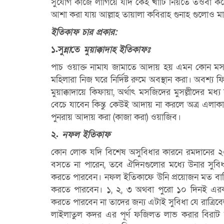
সুযােগ
কাজে লাগিয়ে যদি কেহ খাটি নিয়তে তওবা ক
আশা করা যায় আল্লাহ তায়ালা
কবিরাহ গুনাহ গুলােও 
ইতিকাফ চার প্রকার:
১.সু
ন্না
তে
মুয়াক্কা
দা
হ ইতিকাফঃ
পাচ ওয়াক্ত নামায জামাতে আদায় হয় এমন কোন ম
মহিলারা নিজ ঘরে নির্দিষ্ট রুমে অবস্থান করা। অবশ্য
মুয়াক্কাদায়ে কিফায়া, অর্থাৎ মসজিদের মুসল্লীদের মধ
বেচে যাবেন কিন্তু কেউই আদায় না করলে অত্র এলা
পুনরায় আদায় করা (কাজা করা) ওয়াজিব।
২.
নফল ইতিকাফ
কোন লােক যদি বিশেষ অসুবিধার কারনে রমদানের 
বসতে না পারেন, তবে
ঐদিনগুলাের মধ্যে উনার সু
করতে পারবেন। নফল ইতিকাফে উনি প্রয়ােজন মত
বা
করতে
পারবেন। ১, ২, ৩ অথবা পুরাে ১০ দিনই এরকম
করতে পারবেন না তাদের জন্য এটাই সুবিধা যে রাত্র
লাইলাতুল কদর এর পূর্ণ ফজিলত লাভ করার বিরাট 