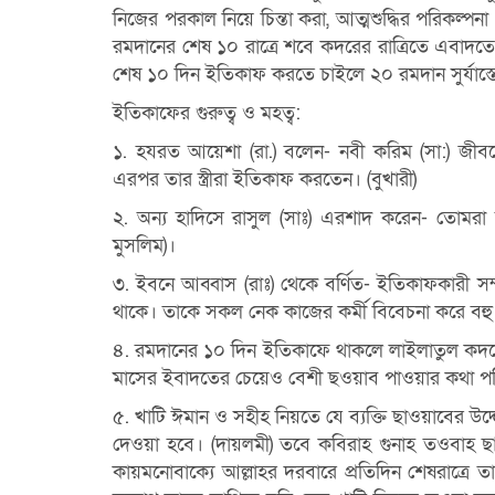
নিজের পরকাল নিয়ে চিন্তা করা, আত্মশুদ্ধির পরিকল্পনা
রমদানের
শেষ ১০ রাত্রে শবে কদরের রাত্রিতে এবাদ
শেষ ১০ দিন ইতিকাফ করতে চাইলে ২০ রমদান
সুর্যা
ইতিকাফের গুরুত্ব ও মহত্ব:
১. হযরত আয়েশা (রা.) বলেন- নবী করিম (সা:) জীবন
এরপর তার স্ত্রীরা ইতিকাফ
করতেন। (বুখারী)
২. অন্য হাদিসে রাসুল (সাঃ) এরশাদ করেন- তােম
মুসলিম)।
৩. ইবনে আব্বাস (রাঃ) থেকে বর্ণিত- ইতিকাফকারী সম্পর্
থাকে। তাকে সকল নেক
কাজের কর্মী বিবেচনা করে বহু
৪. রমদানের ১০ দিন ইতিকাফে থাকলে লাইলাতুল কদ
মাসের ইবাদতের চেয়েও বেশী ছওয়াব পাওয়ার কথা প
৫. খাটি ঈমান ও সহীহ নিয়তে যে ব্যক্তি ছাওয়াবের উ
দেওয়া হবে। (দায়লমী) তবে কবিরাহ গুনাহ তওবাহ ছাড
কায়মনােবাক্যে আল্লাহর দরবারে প্রতিদিন শেষরাত্রে
তা