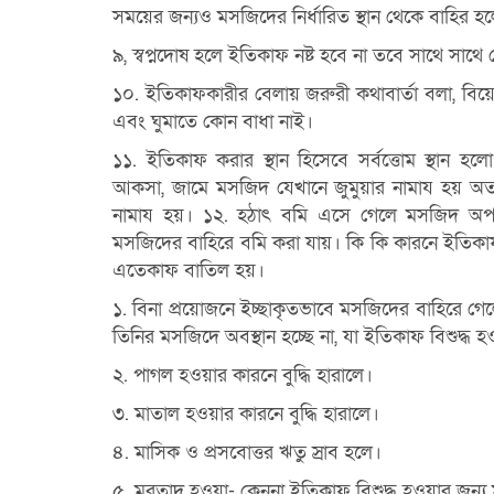
সময়ের জন্যও মসজিদের
নির্ধারিত স্থান থেকে বাহির 
৯, স্বপ্নদোষ হলে ইতিকাফ নষ্ট হবে না তবে সাথে সাথ
১০. ইতিকাফকারীর বেলায় জরুরী কথাবার্তা বলা, বি
এবং ঘুমাতে কোন বাধা নাই।
১১. ইতিকাফ করার স্থান হিসেবে সর্বত্তোম স্থান হ
আকসা, জামে মসজিদ যেখানে জুমুয়ার
নামায হয় অত
নামায হয়।
১২. হঠাৎ বমি এসে গেলে মসজিদ অপবি
মসজিদের বাহিরে বমি করা যায়।
কি কি কারনে ইতিকা
এতেকাফ বাতিল হয়।
১. বিনা প্রয়ােজনে ইচ্ছাকৃতভাবে মসজিদের বাহিরে গ
তিনির মসজিদে অবস্থান হচ্ছে না,
যা ইতিকাফ বিশুদ্ধ হ
২. পাগল হওয়ার কারনে বুদ্ধি হারালে।
৩. মাতাল হওয়ার কারনে বুদ্ধি হারালে।
৪. মাসিক ও প্রসবােত্তর ঋতু স্রাব হলে।
৫. মুরতাদ হওয়া- কেননা ইতিকাফ বিশুদ্ধ হওয়ার জন্য 