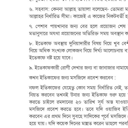
৬. সহবাস: কেননা আল্লাহ তায়ালা বলেছেন- তােমর
আল্লাহর নির্ধারিত সীমা।
কাজেই এ কাজের নিকটবর্তী হব
৭. পেশাব পায়খানার জন্য বের হলে প্রয়ােজন শে
মতানুসারে অযথা প্রয়ােজনের
অতিরিক্ত সময় অবস্থান
৮. ইতেকাফ অবস্থায় দুনিয়াদারীর বিষয় নিয়ে খুব ব
নিয়ে অধিক সংখ্যক লােকজন নিয়ে দির্ঘ্য আলােচনায়
ইতেকাফ নষ্ট হয়ে যাবে।
৯. ইতেকাফকারী রােগী দেখার জন্য বা জানাজার নামায
কখন ইতিকাফের জন্য মসজিদে প্রবেশ করবেন :
নফল ইতিকাফের যেহেতু কোন সময় নির্ধারিত নেই,
নিয়ত করবেন তখনই উনার জন্য ইতিকাফ শুরু হয়ে যায়
করতে চাইলে রমদানের ২০ তারিখ সূর্য অস্ত যাওয়ার 
মসজিদে প্রবেশ করতে হবে।
তবে যদি ওয়াজিব ইত
করবেন এর প্রথম দিনে সুবহে সাদিকের পূর্বে মসজিদে
হয়ে যায়। যদি কয়েক
দিনের মান্নত করেন তাহলে পরবর