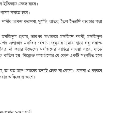
হলে ইতিকাফ ভেঙ্গে যাবে।
ে গােসল করতে হবে।
য়ে শাদীর আকদ করাননা,
সুগন্ধি আতর, তৈল ইত্যাদি ব্যবহার করা
লাে মসজিদুল হারাম, তারপর
যথাক্রমে মসজিদে নববী, মসজিদুল
:পর এলাকার মসজিদ যেখানে জুমুয়ার নামায ছাড়া শুধু
ওয়াক্ত
ত্র না করার উদ্দেশ্যে মসজিদের বাহিরে
যাওয়া যাবে, যাতে
ফ বাতিল হয়:
নিম্নোক্ত কাজগুলাের যে কোন একটি সংগঠিত হলে
েলে, তা যত অল্প সময়ের
জন্যই হােক না কেনাে। কেননা এ কারনে
ওয়ার অবিচ্ছেদ্য অংশ।
মুসলমান হওয়া শর্ত।