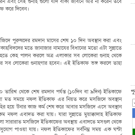
রেন এবং সেই গুনাহ গুলাে যদি বাকী জীবনে আর না করেন তবে
মাফ করে দিবেন।
সজিদে পুরুষদের রমদান মাসের শেষ ১০ দিন অবস্থান করা এবং
 ফিকাহবিদদের মতে জানাজার নামাযের বিধানের মতাে এটা সুন্নাতে
্য হতে
কেহ পালন করলে অত্র এলাকার সব লােকেরা গুনাহ থেকে
কার সব লােকেরা গুনাহগার হবেন। এই
ইতিকাফ ভঙ্গ করলে তাহা
প
২০ তারিখ থেকে শেষ
রমদান পর্যন্ত (১০দিন বা ৯দিন) ইতিকাফে
বিধা মত সময়ে নফল ইতিকাফ এর নিয়ত করে
মসজিদে অবস্থান
হির হয়ে উনার কাজ কর্ম শেষ করে আবার মসজিদে এসে অবস্থান
 নফল এবাদত করা যায়। যারা সুন্নাতে মুয়াক্কাদাহ ইতিকাফ
িবেলা সারারাত মসজিদে ইতিকাফের অবস্থায় এবাদতে মসগুল
থেকে
সুযােগ পাওয়া
যায়। নফল ইতিকাফের সর্বনিম্ন সময় এক ঘন্টা