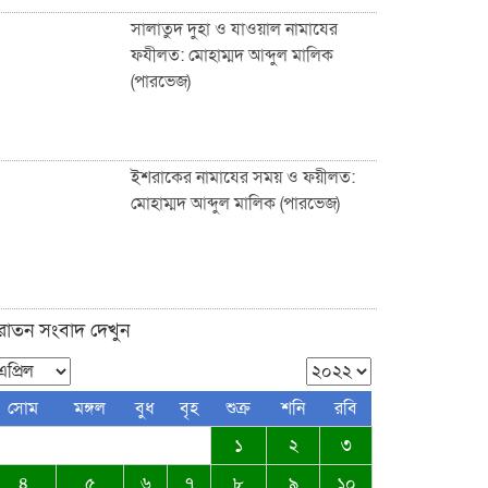
সালাতুদ দুহা ও যাওয়াল নামাযের
ফযীলত: মোহাম্মদ আব্দুল মালিক
(পারভেজ)
ফুটপাত ও রাস্তা নিয়ে ছিনিমিনি খেলা
চলবে না, সিলেট কল্যাণ সংস্থার
হুঁশিয়ারি
ইশরাকের নামাযের সময় ও ফয়ীলত:
মোহাম্মদ আব্দুল মালিক (পারভেজ)
সিলেটে পরিবহন শ্রমিকদের খাদ্য
সামগ্রী উপহার দিল নিসচা
ুরাতন সংবাদ দেখুন
জকিগঞ্জ-কানাইঘাটসহ দেশবাসীকে
সোম
মঙ্গল
বুধ
বৃহ
শুক্র
শনি
রবি
ঈদুল ফিতরের শুভেচ্ছা জানিয়েছেন:
১
২
৩
ব্যারিস্টার আকমাম খাঁন
৪
৫
৬
৭
৮
৯
১০