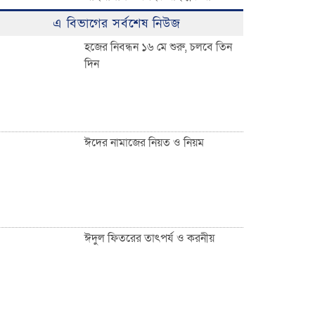
ঈদুল ফিতরের বিশাল জামাত অনুষ্ঠিত:
এ বিভাগের সর্বশেষ নিউজ
হাজারো মুসল্লির ঢল
হজের নিবন্ধন ১৬ মে শুরু, চলবে তিন
দিন
০৩ নং দেওয়ান বাজার ইউনিয়নবাসী
সহ দেশ ও দেশের বাইরে অবস্থানরত
সকলকে ঈদের শুভেচ্ছা জানিয়েছেন
খন্দকার আব্দুর রকিব
ঈদের নামাজের নিয়ত ও নিয়ম
জাতীয়তাবাদী পেশাজীবী দলের
ইফতার বিতরণ
ঈদুল ফিতরের তাৎপর্য ও করনীয়
দেওয়ান বাজারবাসীকে ঈদের শুভেচ্ছা
জানালেন সৈয়দ তালিমুল ইসলাম জুনু