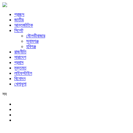
প্রচ্ছদ
জাতীয়
আন্তর্জাতিক
সিলেট
মৌলভীবাজার
সুনামগঞ্জ
হবিগঞ্জ
রাজনীতি
সারাদেশ
প্রবাস
মুক্তমত
লাইফস্টাইল
বিনোদন
খেলাধুলা
সব
সিলেট
বৃহস্পতিবার, ৬ই আগস্ট, ২০২৬ খ্রিস্টাব্দ, ২২শে শ্রাবণ, ১৪৩৩ বঙ্গাব্দ, ২৩শে