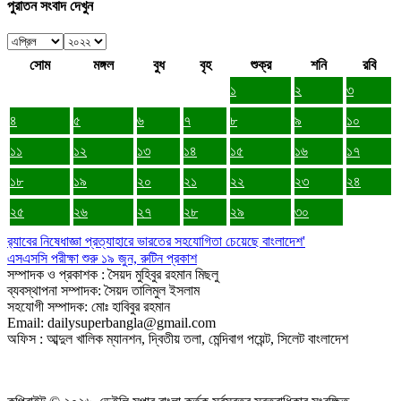
পুরাতন সংবাদ দেখুন
সোম
মঙ্গল
বুধ
বৃহ
শুক্র
শনি
রবি
১
২
৩
৪
৫
৬
৭
৮
৯
১০
১১
১২
১৩
১৪
১৫
১৬
১৭
১৮
১৯
২০
২১
২২
২৩
২৪
২৫
২৬
২৭
২৮
২৯
৩০
র‍্যাবের নিষেধাজ্ঞা প্রত্যাহারে ভারতের সহযোগিতা চেয়েছে বাংলাদেশ'
এসএসসি পরীক্ষা শুরু ১৯ জুন, রুটিন প্রকাশ
সম্পাদক ও প্রকাশক : সৈয়দ মুহিবুর রহমান মিছলু
ব্যবস্থাপনা সম্পাদক: সৈয়দ তালিমুল ইসলাম
সহযোগী সম্পাদক: মোঃ হাবিবুর রহমান
Email: dailysuperbangla@gmail.com
অফিস : আব্দুল খালিক ম্যানশন, দ্বিতীয় তলা, মেন্দিবাগ পয়েন্ট, সিলেট বাংলাদেশ