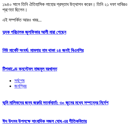
১৯৪০ সালে তিনি ঐতিহাসিক লাহোর প্রস্তাব উত্থাপন করেন। তিনি ২১ দফা দাবিরও
প্রণেতা ছিলেন।
এই সম্পর্কিত আরও খবর...
দুদক পরিচালক জুলফিকার আলী মারা গেছেন
নিউ মার্কেট সংঘর্ষ: মামলায় নাম থাকা ২৪ জনই বিএনপির
টিপকাণ্ডে কনস্টেবল নাজমুল বরখাস্ত
সর্বশেষ
জনপ্রিয়
ভূমি মালিকদের জন্য জরুরি সতর্কবার্তা: ৩০ জুনের মধ্যে সম্পন্নের নির্দেশ
ঈদ উৎসব উপলক্ষে সাংবাদিক সজল ঘোষ-এর গীতিকবিতায়