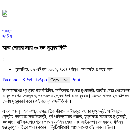
সফর, ১৪৪৮ হিজরি
প্রচ্ছদ
জাতীয়
আজ শেরেবাংলার ৬০তম মৃত্যুবার্ষিকী
;
প্রকাশিত: ২৭ এপ্রিল ২০২২, ৭:৩৪ পূর্বাহ্ণ |
আপডেট: ৪ বছর আগে
Facebook
X
WhatsApp
Print
Copy Link
উপমহাদেশের প্রখ্যাত রাজনীতিবিদ, অবিভক্ত বাংলার মুখ্যমন্ত্রী, জাতীয় নেতা শেরেবাংলা
আবুল কাশেম ফজলুল হকের ৬০তম মৃত্যুবার্ষিকী আজ বুধবার। ১৯৬২ সালের ২৭ এপ্রিল
ঢাকায় মৃত্যুবরণ করেন এই বরেণ্য রাজনীতিবিদ।
এ কে ফজলুল হক বর্ণাঢ্য রাজনৈতিক জীবনে অবিভক্ত বাংলার মুখ্যমন্ত্রী, পাকিস্তান
কেন্দ্রীয় সরকারের স্বরাষ্ট্রমন্ত্রী, পূর্ব পাকিস্তানের গভর্নর, যুক্তফ্রন্ট সরকারের মুখ্যমন্ত্রী,
কলকাতা সিটি করপোরেশনের প্রথম মুসলিম মেয়র এবং আইনসভার সদস্যসহ বিভিন্ন
গুরুত্বপূর্ণ দায়িত্ব পালন করেন। ব্রিটিশবিরোধী আন্দোলনেও তাঁর অবদান ছিল।