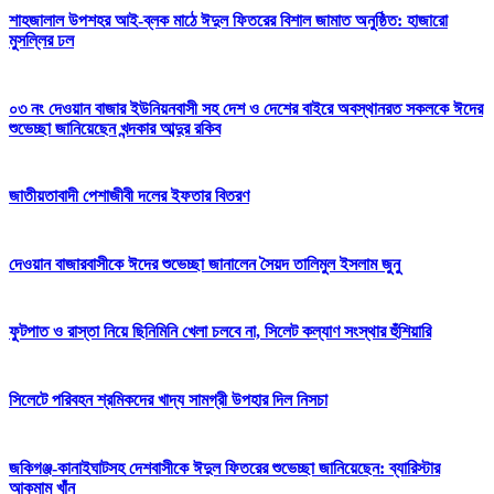
শাহজালাল উপশহর আই-ব্লক মাঠে ঈদুল ফিতরের বিশাল জামাত অনুষ্ঠিত: হাজারো
মুসল্লির ঢল
০৩ নং দেওয়ান বাজার ইউনিয়নবাসী সহ দেশ ও দেশের বাইরে অবস্থানরত সকলকে ঈদের
শুভেচ্ছা জানিয়েছেন খন্দকার আব্দুর রকিব
জাতীয়তাবাদী পেশাজীবী দলের ইফতার বিতরণ
দেওয়ান বাজারবাসীকে ঈদের শুভেচ্ছা জানালেন সৈয়দ তালিমুল ইসলাম জুনু
ফুটপাত ও রাস্তা নিয়ে ছিনিমিনি খেলা চলবে না, সিলেট কল্যাণ সংস্থার হুঁশিয়ারি
সিলেটে পরিবহন শ্রমিকদের খাদ্য সামগ্রী উপহার দিল নিসচা
জকিগঞ্জ-কানাইঘাটসহ দেশবাসীকে ঈদুল ফিতরের শুভেচ্ছা জানিয়েছেন: ব্যারিস্টার
আকমাম খাঁন