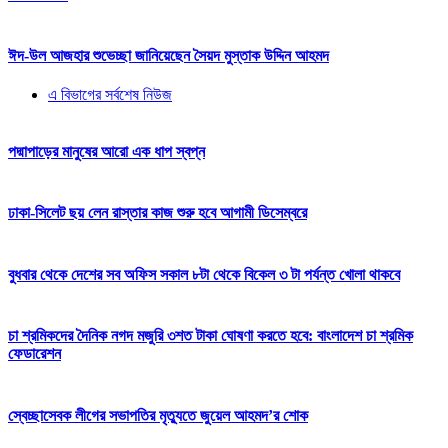
ঈদ-উল আজহার শুভেচ্ছা জানিয়েছেন সৈয়দ মুস্তাক উদ্দিন আহমদ
এ বিভাগের সর্বশেষ নিউজ
পদ্মাপাড়ের মানুষের আরো এক ধাপ স্বপ্ন
ঢাকা-সিলেট ছয় লেন রাস্তার কাজ শুরু হবে আগামী ডিসেম্বরে
বুধবার থেকে দেশের সব অফিস সকাল ৮টা থেকে বিকেল ৩ টা পর্যন্ত খোলা থাকবে
চা শ্রমিকদের দৈনিক নগদ মজুরি ৩শত টাকা ঘোষণা করতে হবে: বাংলাদেশ চা শ্রমিক
ফেডারেশন
স্বেচ্ছাসেবক লীগের সভাপতির মৃত্যুতে জুয়েল আহমদ’র শোক