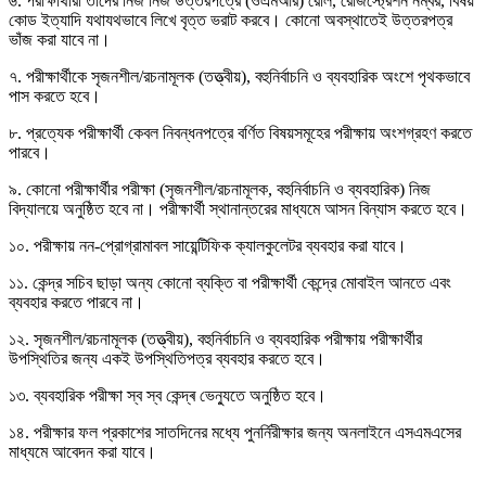
৬. পরীক্ষার্থীরা তাদের নিজ নিজ উত্তরপত্রে (ওএমআর) রোল, রেজিস্ট্রেশন নম্বর, বিষয়
কোড ইত্যাদি যথাযথভাবে লিখে বৃত্ত ভরাট করবে। কোনো অবস্থাতেই উত্তরপত্র
ভাঁজ করা যাবে না।
৭. পরীক্ষার্থীকে সৃজনশীল/রচনামূলক (তত্ত্বীয়), বহুনির্বাচনি ও ব্যবহারিক অংশে পৃথকভাবে
পাস করতে হবে।
৮. প্রত্যেক পরীক্ষার্থী কেবল নিবন্ধনপত্রে বর্ণিত বিষয়সমূহের পরীক্ষায় অংশগ্রহণ করতে
পারবে।
৯. কোনো পরীক্ষার্থীর পরীক্ষা (সৃজনশীল/রচনামূলক, বহুনির্বাচনি ও ব্যবহারিক) নিজ
বিদ্যালয়ে অনুষ্ঠিত হবে না। পরীক্ষার্থী স্থানান্তরের মাধ্যমে আসন বিন্যাস করতে হবে।
১০. পরীক্ষায় নন-প্রোগ্রামাবল সায়েন্টিফিক ক্যালকুলেটর ব্যবহার করা যাবে।
১১. কেন্দ্র সচিব ছাড়া অন্য কোনো ব্যক্তি বা পরীক্ষার্থী কেন্দ্রে মোবাইল আনতে এবং
ব্যবহার করতে পারবে না।
১২. সৃজনশীল/রচনামূলক (তত্ত্বীয়), বহুনির্বাচনি ও ব্যবহারিক পরীক্ষায় পরীক্ষার্থীর
উপস্থিতির জন্য একই উপস্থিতিপত্র ব্যবহার করতে হবে।
১৩. ব্যবহারিক পরীক্ষা স্ব স্ব কেন্দ্ৰ ভেন্যুতে অনুষ্ঠিত হবে।
১৪. পরীক্ষার ফল প্রকাশের সাতদিনের মধ্যে পুনর্নিরীক্ষার জন্য অনলাইনে এসএমএসের
মাধ্যমে আবেদন করা যাবে।