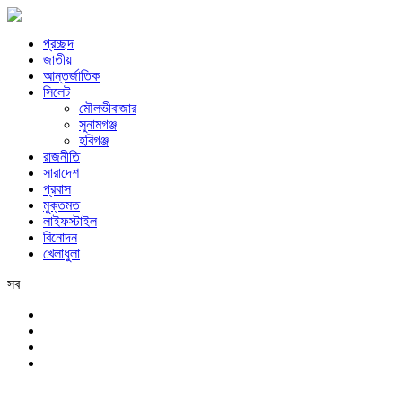
প্রচ্ছদ
জাতীয়
আন্তর্জাতিক
সিলেট
মৌলভীবাজার
সুনামগঞ্জ
হবিগঞ্জ
রাজনীতি
সারাদেশ
প্রবাস
মুক্তমত
লাইফস্টাইল
বিনোদন
খেলাধুলা
সব
সিলেট
রবিবার, ৯ই আগস্ট, ২০২৬ খ্রিস্টাব্দ, ২৫শে শ্রাবণ, ১৪৩৩ বঙ্গাব্দ, ২৬শে সফর,