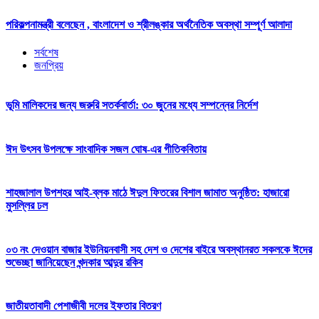
পরিকল্পনামন্ত্রী বলেছেন , বাংলাদেশ ও শ্রীলঙ্কার অর্থনৈতিক অবস্থা সম্পূর্ণ আলাদা
সর্বশেষ
জনপ্রিয়
ভূমি মালিকদের জন্য জরুরি সতর্কবার্তা: ৩০ জুনের মধ্যে সম্পন্নের নির্দেশ
ঈদ উৎসব উপলক্ষে সাংবাদিক সজল ঘোষ-এর গীতিকবিতায়
শাহজালাল উপশহর আই-ব্লক মাঠে ঈদুল ফিতরের বিশাল জামাত অনুষ্ঠিত: হাজারো
মুসল্লির ঢল
০৩ নং দেওয়ান বাজার ইউনিয়নবাসী সহ দেশ ও দেশের বাইরে অবস্থানরত সকলকে ঈদের
শুভেচ্ছা জানিয়েছেন খন্দকার আব্দুর রকিব
জাতীয়তাবাদী পেশাজীবী দলের ইফতার বিতরণ