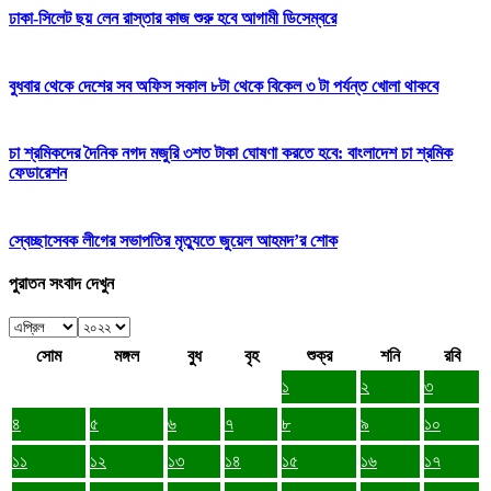
ঢাকা-সিলেট ছয় লেন রাস্তার কাজ শুরু হবে আগামী ডিসেম্বরে
বুধবার থেকে দেশের সব অফিস সকাল ৮টা থেকে বিকেল ৩ টা পর্যন্ত খোলা থাকবে
চা শ্রমিকদের দৈনিক নগদ মজুরি ৩শত টাকা ঘোষণা করতে হবে: বাংলাদেশ চা শ্রমিক
ফেডারেশন
স্বেচ্ছাসেবক লীগের সভাপতির মৃত্যুতে জুয়েল আহমদ’র শোক
পুরাতন সংবাদ দেখুন
সোম
মঙ্গল
বুধ
বৃহ
শুক্র
শনি
রবি
১
২
৩
৪
৫
৬
৭
৮
৯
১০
১১
১২
১৩
১৪
১৫
১৬
১৭