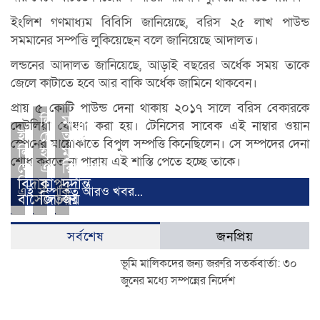
ইংলিশ গণমাধ্যম বিবিসি জানিয়েছে, বরিস ২৫ লাখ পাউন্ড
সমমানের সম্পত্তি লুকিয়েছেন বলে জানিয়েছে আদালত।
লন্ডনের আদালত জানিয়েছে, আড়াই বছরের অর্ধেক সময় তাকে
জেলে কাটাতে হবে আর বাকি অর্ধেক জামিনে থাকবেন।
প্রায় ৫ কোটি পাউন্ড দেনা থাকায় ২০১৭ সালে বরিস বেকারকে
লিভারপুল
ম্যাচের
দেউলিয়া ঘোষণা করা হয়। টেনিসের সাবেক এই নাম্বার ওয়ান
ইউরোপা
চেলসিকে
অন্তিম
স্পেনের মায়োর্কাতে বিপুল সম্পত্তি কিনেছিলেন। সে সম্পদের দেনা
লিগ
হারিয়ে
মুহুর্তে
শোধ করতে না পারায় এই শাস্তি পেতে হচ্ছে তাকে।
থেকেও
এফএ
রিয়ালের
বিদায়
কাপ
দুর্দান্ত
এই সম্পর্কিত আরও খবর...
বার্সেলোনার
জিতল
জয়
সর্বশেষ
জনপ্রিয়
ভূমি মালিকদের জন্য জরুরি সতর্কবার্তা: ৩০
জুনের মধ্যে সম্পন্নের নির্দেশ