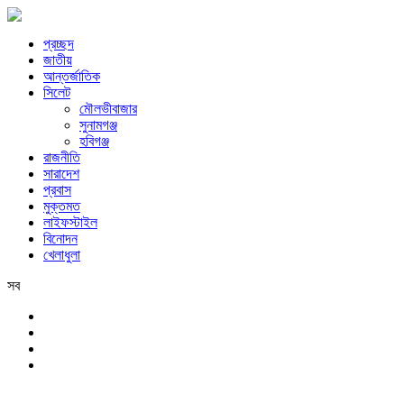
প্রচ্ছদ
জাতীয়
আন্তর্জাতিক
সিলেট
মৌলভীবাজার
সুনামগঞ্জ
হবিগঞ্জ
রাজনীতি
সারাদেশ
প্রবাস
মুক্তমত
লাইফস্টাইল
বিনোদন
খেলাধুলা
সব
সিলেট
রবিবার, ৯ই আগস্ট, ২০২৬ খ্রিস্টাব্দ, ২৫শে শ্রাবণ, ১৪৩৩ বঙ্গাব্দ, ২৬শে সফর, 