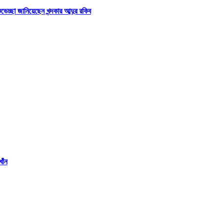
্ছা জানিয়েছেন খন্দকার আব্দুর রকিব
াঁন