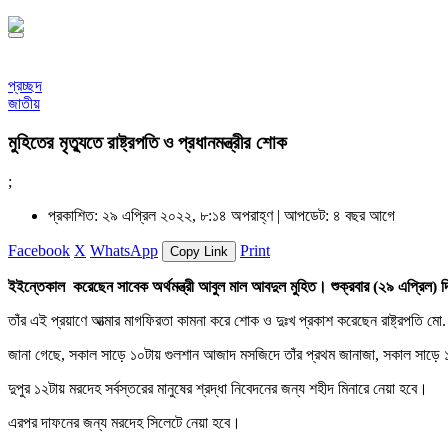
প্রচ্ছদ
জাতীয়
মুহিতের মৃত্যুতে রাষ্ট্রপতি ও প্রধানমন্ত্রীর শোক
;
প্রকাশিত: ২৯ এপ্রিল ২০২২, ৮:১৪ অপরাহ্ণ |
আপডেট: ৪ বছর আগে
Facebook
X
WhatsApp
Print
Copy Link
ইইন্তেকাল করেছেন সাবেক অর্থমন্ত্রী আবুল মাল আবদুল মুহিত। শুক্রবার (২৯ এপ্রিল) 
তাঁর এই প্রয়াণে আত্মার মাগফিরতা কামনা করে শোক ও দুঃখ প্রকাশ করেছেন রাষ্ট্রপতি মো. 
জানা গেছে, সকাল সাড়ে ১০টায় গুলশান আজাদ মসজিদে তাঁর প্রথম জানাজা, সকাল সাড়ে ১১
দুপুর ১২টায় মরদেহ সর্বস্তরের মানুষের শ্রদ্ধা নিবেদনের জন্য শহীদ মিনারে নেয়া হবে।
এরপর দাফনের জন্য মরদেহ সিলেটে নেয়া হবে।