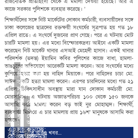
রাজনৈতিক প্রতিহিংসা থেকে এ মমালা দেওয়া হয়েছে। আর এ
কাজে সরকার পুলিশকে ব্যবহার করেছে। ’
শিক্ষার্থীদের সঙ্গে নিউ মার্কেটের দোকান কর্মচারী, ব্যবসায়ীদের সঙ্গে
ঢাকা কলেজের ছাত্রদের রক্তক্ষয়ী সংঘর্ষের সূত্রপাত হয় গত ১৮
এপ্রিল রাতে। এ সংঘর্ষে দুজনের প্রাণ গেছে। পরে এ ঘটনায় মোট
চারটি মামলা হয়। এর মধ্যে বিস্ফোরকদ্রব্য আইনে একটি মামলা
করেছেন নিউ মার্কেট থানার এসআই মেহেদী হাসান। একই থানার
পরিদর্শক (তদন্ত) ইয়ামিন কবির পুলিশের কাজে বাধা, হামলা-
ভাঙচুরের অভিযোগে আরেকটি মামলা করেন। আর সংঘর্ষের মধ্যে
তারেকের
কুপিয়ে হত্যা করা হয় নাহিদ মিয়াকে। পরে নাহিদের চাচা মো.
সিন্ডিকেটের
সাঈদ একটি হত্যা মামলা করেন। এরপর চারদিনের মধ্যে গত ২১
কারণে
সার
এপ্রিল চিকিৎসাধীন অবস্থায় মারা যান দোকান কর্মচারী মো.
কিনতে
মোরসালিন। এ ঘটনায় অজ্ঞাতপরিচয় ১০০ থেকে ১৫০ জনকে
পারত
রোহিঙ্গারা
আসামি করে মামলা করেন বড় ভাই নুর মোহাম্মদ। শিক্ষার্থী,
না
হতাশা
ব্যবসায়ী মিলিয়ে এ চার মামলায় প্রায় ১৬শ’ মানুষকে আসামি করা
বেশি
কৃষকরা
থেকে
হয়েছে।
সংক্রামক
:
অপরাধে
এক্সই
সজীব
জড়াচ্ছে:
এই সম্পর্কিত আরও খবর...
ভেরিয়েন্ট
ওয়াজেদ
প্রধানমন্ত্রী