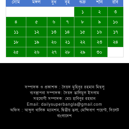
সোম
মঙ্গল
বুধ
বৃহ
শুক্র
শনি
রবি
১
২
৩
৪
৫
৬
৭
৮
৯
১০
০৩ নং দেওয়ান বাজার ইউনিয়নবাসী সহ দেশ
১১
১২
১৩
১৪
১৫
১৬
১৭
ও দেশের বাইরে অবস্থানরত সকলকে ঈদের
১৮
১৯
২০
২১
২২
২৩
২৪
শুভেচ্ছা জানিয়েছেন খন্দকার আব্দুর রকিব
২৫
২৬
২৭
২৮
২৯
৩০
জাতীয়তাবাদী পেশাজীবী দলের ইফতার
বিতরণ
সম্পাদক ও প্রকাশক : সৈয়দ মুহিবুর রহমান মিছলু
ব্যবস্থাপনা সম্পাদক: সৈয়দ তালিমুল ইসলাম
সহযোগী সম্পাদক: মোঃ হাবিবুর রহমান
Email: dailysuperbangla@gmail.com
অফিস : আব্দুল খালিক ম্যানশন, দ্বিতীয় তলা, মেন্দিবাগ পয়েন্ট, সিলেট
বাংলাদেশ
দেওয়ান বাজারবাসীকে ঈদের শুভেচ্ছা
জানালেন সৈয়দ তালিমুল ইসলাম জুনু