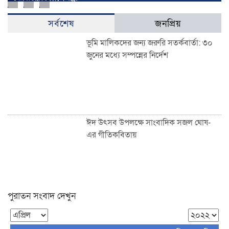
সর্বশেষ
জনপ্রিয়
ভূমি মালিকদের জন্য জরুরি সতর্কবার্তা: ৩০
জুনের মধ্যে সম্পন্নের নির্দেশ
ঈদ উৎসব উপলক্ষে সাংবাদিক সজল ঘোষ-
এর গীতিকবিতায়
পুরাতন সংবাদ দেখুন
শাহজালাল উপশহর আই-ব্লক মাঠে ঈদুল
ফিতরের বিশাল জামাত অনুষ্ঠিত: হাজারো
মুসল্লির ঢল